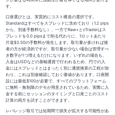
す。
口座選びとは、実質的にコスト構造の選択です。
Standardはすべてをスプレッドに含めており（1.2 pips
から、別途手数料なし）、一方でRaw+とcTraderはス
プレッドを0.0 pipsまで削る代わりに、1ロットあたり
片道$3.50の手数料が発生します。取引量が多ければ後
者の方が経済的ですが、取引量が少ない場合は管理すべ
き数字が1つ増えるだけになります。いずれの場合も、
入金はUSDなどの基軸通貨で行われるため、円での入
金にはスプレッドとはまったく別に通貨換算の工程が加
わり、これは別途確認しておく価値があります。口座開
設には最低$100が必要で、すべてのプラットフォーム
に無料・無制限のデモが用意されているため、実際に入
金する前にセッションのタイミングと口座ごとのコスト
計算の両方を試すことができます。
レバレッジ取引では短期間で損失が拡大する可能性があ