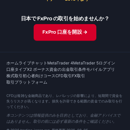
日本で FxPro の取引を始めませんか？
FxPro 口座を開設 →
ホーム
ライブチャット
MetaTrader 4
MetaTrader 5
ログイン
口座タイプ
X2 ボーナス
資金の出金
取引条件
モバイルアプリ
株式取引
初心者向けコース
CFD取引
FX取引
取引プラットフォーム
CFDは複雑な金融商品であり、レバレッジの影響により、短期間で資金を
失うリスクが高くなります。損失を許容できる範囲の資金でのみ取引を行
ってください。
本コンテンツは情報提供のみを目的としており、金融アドバイスで
はありません。取引の前には必ず最新の条件をご確認ください。