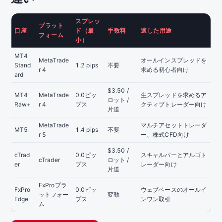
スプレッ
プラット
口座
ド（最
手数料
適した用途
フォーム
小）
MT4
MetaTrade
オールインスプレッドを
Stand
1.2 pips
不要
r 4
求める初心者向け
ard
$3.50 /
MT4
MetaTrade
0.0ピッ
生スプレッドを求めるア
ロット /
Raw+
r 4
プス
クティブトレーダー向け
片道
MetaTrade
マルチアセットトレーダ
MT5
1.4 pips
不要
r 5
ー、株式CFD向け
$3.50 /
cTrad
0.0ピッ
スキャルパーとアルゴト
cTrader
ロット /
er
プス
レーダー向け
片道
FxProプラ
FxPro
0.0ピッ
ウェブベースのオールイ
ットフォー
変動
Edge
プス
ンワン取引
ム