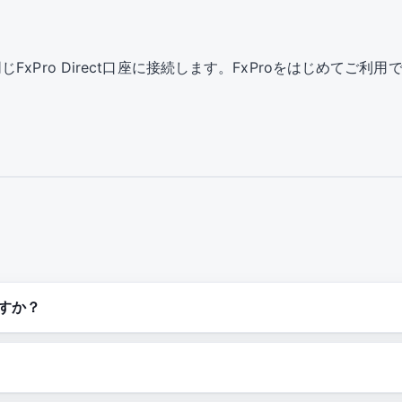
xPro Direct口座に接続します。FxProをはじめてご
ますか？
？