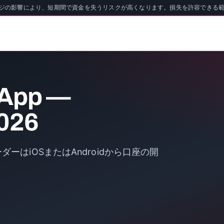
ッジの影響により、短期間で資金を失うリスクが高くなります。損失を許容できる
 App —
026
ーはiOSまたはAndroidから口座の開