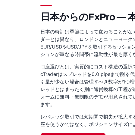
日本からのFxPro —
日本の時計は季節によって変わることがなく
ダーとは異なり、ロンドンとニューヨーク
EUR/USDやUSD/JPYを取引するセ
ションが重なる時間帯に流動性が最も厚く
口座選びとは、実質的にコスト構造の選択です。
cTraderはスプレッドを0.0 pips
引量が少ない場合は管理すべき数字が1つ
レッドとはまったく別に通貨換算の工程が
ォームに無料・無制限のデモが用意されて
ます。
レバレッジ取引では短期間で損失が拡大す
座を使うかではなく、ポジションサイズに