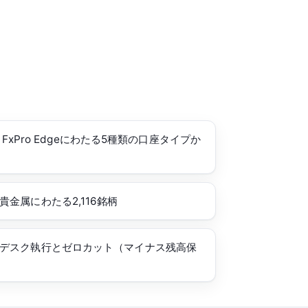
r・FxPro Edgeにわたる5種類の口座タイプか
金属にわたる2,116銘柄
デスク執行とゼロカット（マイナス残高保