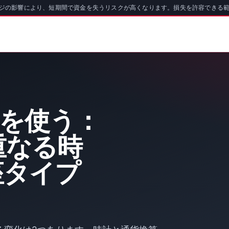
ッジの影響により、短期間で資金を失うリスクが高くなります。損失を許容できる
oを使う：
重なる時
座タイプ