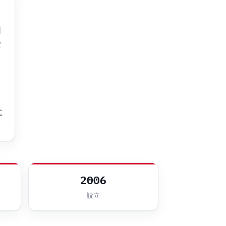
国
な
ウ
に
2006
設立