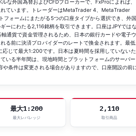
ーバルな外国為替およびCFDブローカーで、FxProによれば、
ます。トレーダーはMetaTrader 4、MetaTrader
の各プラットフォームにまたがる5つの口座タイプから選択でき、外
ーにわたる2,116銘柄を取引できます。口座はJPYでは
要な基軸通貨で資金管理されるため、日本の銀行カードや電子
される前に決済プロバイダーのレートで換金されます。最低
に応じて最大1:200です。日本は夏時間を採用していないた
している半年間は、現地時間とプラットフォームのサーバー
容や条件は変更される場合がありますので、口座開設の前
最大1:200
2,110
最大レバレッジ
取引商品