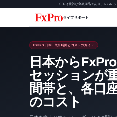
CFDは複雑な金融商品であり、レバレ
ライブサポート
FXPRO 日本 · 取引時間とコストのガイド
日本からFxPr
セッションが
間帯と、各口
のコスト