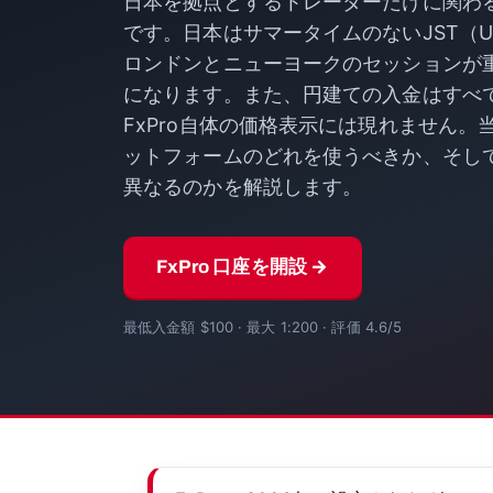
日本を拠点とするトレーダーだけに関わ
です。日本はサマータイムのないJST（U
ロンドンとニューヨークのセッションが
になります。また、円建ての入金はすべ
FxPro自体の価格表示には現れません
ットフォームのどれを使うべきか、そし
異なるのかを解説します。
FxPro 口座を開設 →
最低入金額 $100 · 最大 1:200 · 評価 4.6/5