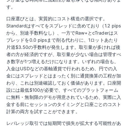
す。
口座選びとは、実質的にコスト構造の選択です。
Standardはすべてをスプレッドに含めており（1.2 pips
から、別途手数料なし）、一方でRaw+とcTraderはス
プレッドを0.0 pipsまで削る代わりに、1ロットあたり
片道$3.50の手数料が発生します。取引量が多ければ後
者の方が経済的ですが、取引量が少ない場合は管理すべ
き数字が1つ増えるだけになります。いずれの場合も、
入金はUSDなどの基軸通貨で行われるため、円での入
金にはスプレッドとはまったく別に通貨換算の工程が加
わり、これは別途確認しておく価値があります。口座開
設には最低$100が必要で、すべてのプラットフォーム
に無料・無制限のデモが用意されているため、実際に入
金する前にセッションのタイミングと口座ごとのコスト
計算の両方を試すことができます。
レバレッジ取引では短期間で損失が拡大する可能性があ