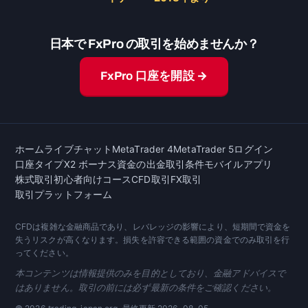
日本で FxPro の取引を始めませんか？
FxPro 口座を開設 →
ホーム
ライブチャット
MetaTrader 4
MetaTrader 5
ログイン
口座タイプ
X2 ボーナス
資金の出金
取引条件
モバイルアプリ
株式取引
初心者向けコース
CFD取引
FX取引
取引プラットフォーム
CFDは複雑な金融商品であり、レバレッジの影響により、短期間で資金を
失うリスクが高くなります。損失を許容できる範囲の資金でのみ取引を行
ってください。
本コンテンツは情報提供のみを目的としており、金融アドバイスで
はありません。取引の前には必ず最新の条件をご確認ください。