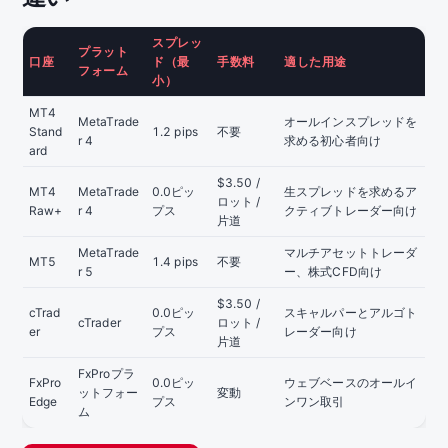
スプレッ
プラット
口座
ド（最
手数料
適した用途
フォーム
小）
MT4
MetaTrade
オールインスプレッドを
Stand
1.2 pips
不要
r 4
求める初心者向け
ard
$3.50 /
MT4
MetaTrade
0.0ピッ
生スプレッドを求めるア
ロット /
Raw+
r 4
プス
クティブトレーダー向け
片道
MetaTrade
マルチアセットトレーダ
MT5
1.4 pips
不要
r 5
ー、株式CFD向け
$3.50 /
cTrad
0.0ピッ
スキャルパーとアルゴト
cTrader
ロット /
er
プス
レーダー向け
片道
FxProプラ
FxPro
0.0ピッ
ウェブベースのオールイ
ットフォー
変動
Edge
プス
ンワン取引
ム