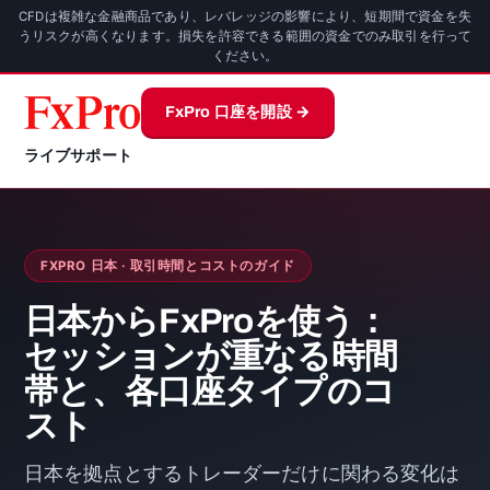
CFDは複雑な金融商品であり、レバレッジの影響により、短期間で資金を失
うリスクが高くなります。損失を許容できる範囲の資金でのみ取引を行って
ください。
FxPro 口座を開設 →
ライブサポート
FXPRO 日本 · 取引時間とコストのガイド
日本からFxProを使う：
セッションが重なる時間
帯と、各口座タイプのコ
スト
日本を拠点とするトレーダーだけに関わる変化は