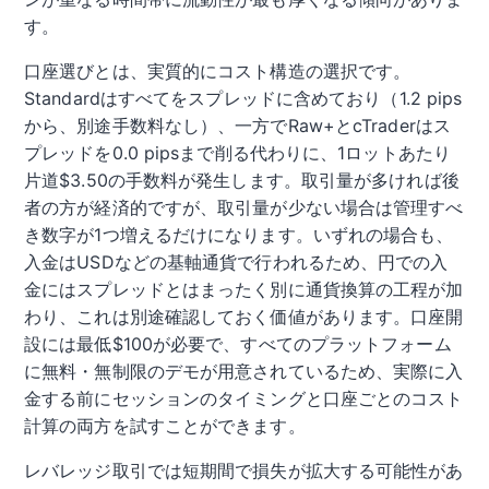
す。
口座選びとは、実質的にコスト構造の選択です。
Standardはすべてをスプレッドに含めており（1.2 pips
から、別途手数料なし）、一方でRaw+とcTraderはス
プレッドを0.0 pipsまで削る代わりに、1ロットあたり
片道$3.50の手数料が発生します。取引量が多ければ後
者の方が経済的ですが、取引量が少ない場合は管理すべ
き数字が1つ増えるだけになります。いずれの場合も、
入金はUSDなどの基軸通貨で行われるため、円での入
金にはスプレッドとはまったく別に通貨換算の工程が加
わり、これは別途確認しておく価値があります。口座開
設には最低$100が必要で、すべてのプラットフォーム
に無料・無制限のデモが用意されているため、実際に入
金する前にセッションのタイミングと口座ごとのコスト
計算の両方を試すことができます。
レバレッジ取引では短期間で損失が拡大する可能性があ