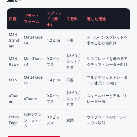
スプレッ
プラット
口座
ド（最
手数料
適した用途
フォーム
小）
MT4
MetaTrade
オールインスプレッドを
Stand
1.2 pips
不要
r 4
求める初心者向け
ard
$3.50 /
MT4
MetaTrade
0.0ピッ
生スプレッドを求めるア
ロット /
Raw+
r 4
プス
クティブトレーダー向け
片道
MetaTrade
マルチアセットトレーダ
MT5
1.4 pips
不要
r 5
ー、株式CFD向け
$3.50 /
cTrad
0.0ピッ
スキャルパーとアルゴト
cTrader
ロット /
er
プス
レーダー向け
片道
FxProプラ
FxPro
0.0ピッ
ウェブベースのオールイ
ットフォー
変動
Edge
プス
ンワン取引
ム