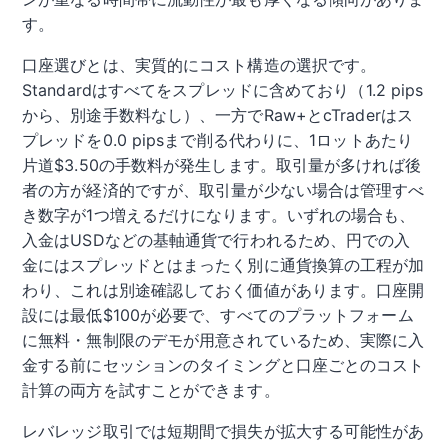
す。
口座選びとは、実質的にコスト構造の選択です。
Standardはすべてをスプレッドに含めており（1.2 pips
から、別途手数料なし）、一方でRaw+とcTraderはス
プレッドを0.0 pipsまで削る代わりに、1ロットあたり
片道$3.50の手数料が発生します。取引量が多ければ後
者の方が経済的ですが、取引量が少ない場合は管理すべ
き数字が1つ増えるだけになります。いずれの場合も、
入金はUSDなどの基軸通貨で行われるため、円での入
金にはスプレッドとはまったく別に通貨換算の工程が加
わり、これは別途確認しておく価値があります。口座開
設には最低$100が必要で、すべてのプラットフォーム
に無料・無制限のデモが用意されているため、実際に入
金する前にセッションのタイミングと口座ごとのコスト
計算の両方を試すことができます。
レバレッジ取引では短期間で損失が拡大する可能性があ