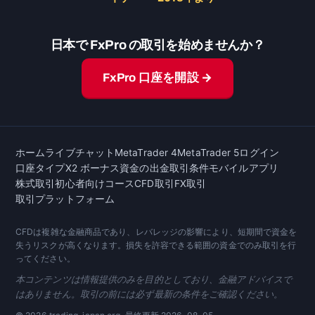
日本で FxPro の取引を始めませんか？
FxPro 口座を開設 →
ホーム
ライブチャット
MetaTrader 4
MetaTrader 5
ログイン
口座タイプ
X2 ボーナス
資金の出金
取引条件
モバイルアプリ
株式取引
初心者向けコース
CFD取引
FX取引
取引プラットフォーム
CFDは複雑な金融商品であり、レバレッジの影響により、短期間で資金を
失うリスクが高くなります。損失を許容できる範囲の資金でのみ取引を行
ってください。
本コンテンツは情報提供のみを目的としており、金融アドバイスで
はありません。取引の前には必ず最新の条件をご確認ください。