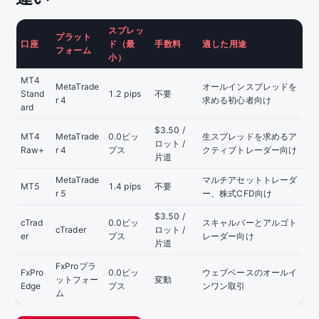
スプレッ
プラット
口座
ド（最
手数料
適した用途
フォーム
小）
MT4
MetaTrade
オールインスプレッドを
Stand
1.2 pips
不要
r 4
求める初心者向け
ard
$3.50 /
MT4
MetaTrade
0.0ピッ
生スプレッドを求めるア
ロット /
Raw+
r 4
プス
クティブトレーダー向け
片道
MetaTrade
マルチアセットトレーダ
MT5
1.4 pips
不要
r 5
ー、株式CFD向け
$3.50 /
cTrad
0.0ピッ
スキャルパーとアルゴト
cTrader
ロット /
er
プス
レーダー向け
片道
FxProプラ
FxPro
0.0ピッ
ウェブベースのオールイ
ットフォー
変動
Edge
プス
ンワン取引
ム