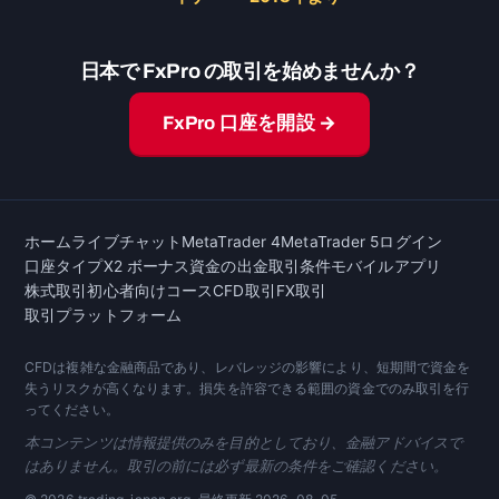
日本で FxPro の取引を始めませんか？
FxPro 口座を開設 →
ホーム
ライブチャット
MetaTrader 4
MetaTrader 5
ログイン
口座タイプ
X2 ボーナス
資金の出金
取引条件
モバイルアプリ
株式取引
初心者向けコース
CFD取引
FX取引
取引プラットフォーム
CFDは複雑な金融商品であり、レバレッジの影響により、短期間で資金を
失うリスクが高くなります。損失を許容できる範囲の資金でのみ取引を行
ってください。
本コンテンツは情報提供のみを目的としており、金融アドバイスで
はありません。取引の前には必ず最新の条件をご確認ください。