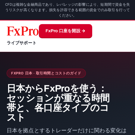
CFDは複雑な金融商品であり、レバレッジの影響により、短期間で資金を失
うリスクが高くなります。損失を許容できる範囲の資金でのみ取引を行って
ください。
FxPro 口座を開設 →
ライブサポート
FXPRO 日本 · 取引時間とコストのガイド
日本からFxProを使う：
セッションが重なる時間
帯と、各口座タイプのコ
スト
日本を拠点とするトレーダーだけに関わる変化は