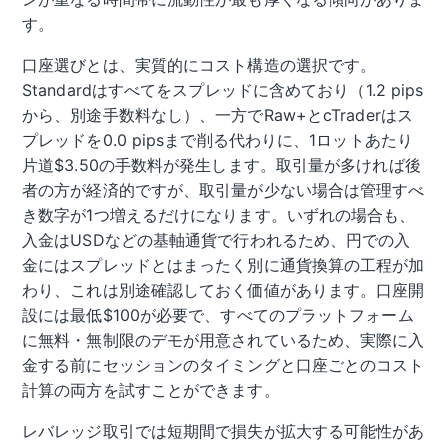
す。
口座選びとは、実質的にコスト構造の選択です。
Standardはすべてをスプレッドに含めており（1.2 pips
から、別途手数料なし）、一方でRaw+とcTraderはス
プレッドを0.0 pipsまで削る代わりに、1ロットあたり
片道$3.50の手数料が発生します。取引量が多ければ後
者の方が経済的ですが、取引量が少ない場合は管理すべ
き数字が1つ増えるだけになります。いずれの場合も、
入金はUSDなどの基軸通貨で行われるため、円での入
金にはスプレッドとはまったく別に通貨換算の工程が加
わり、これは別途確認しておく価値があります。口座開
設には最低$100が必要で、すべてのプラットフォーム
に無料・無制限のデモが用意されているため、実際に入
金する前にセッションのタイミングと口座ごとのコスト
計算の両方を試すことができます。
レバレッジ取引では短期間で損失が拡大する可能性があ