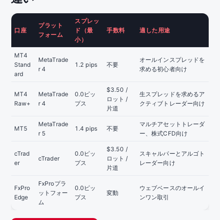
スプレッ
プラット
口座
ド（最
手数料
適した用途
フォーム
小）
MT4
MetaTrade
オールインスプレッドを
Stand
1.2 pips
不要
r 4
求める初心者向け
ard
$3.50 /
MT4
MetaTrade
0.0ピッ
生スプレッドを求めるア
ロット /
Raw+
r 4
プス
クティブトレーダー向け
片道
MetaTrade
マルチアセットトレーダ
MT5
1.4 pips
不要
r 5
ー、株式CFD向け
$3.50 /
cTrad
0.0ピッ
スキャルパーとアルゴト
cTrader
ロット /
er
プス
レーダー向け
片道
FxProプラ
FxPro
0.0ピッ
ウェブベースのオールイ
ットフォー
変動
Edge
プス
ンワン取引
ム