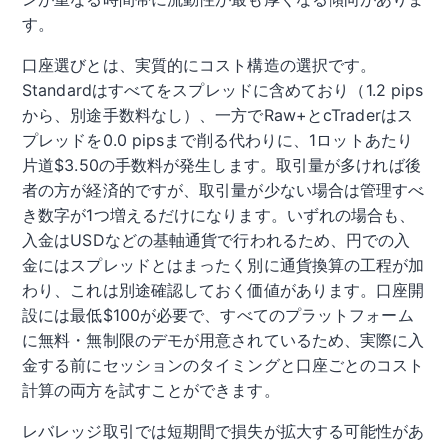
す。
口座選びとは、実質的にコスト構造の選択です。
Standardはすべてをスプレッドに含めており（1.2 pips
から、別途手数料なし）、一方でRaw+とcTraderはス
プレッドを0.0 pipsまで削る代わりに、1ロットあたり
片道$3.50の手数料が発生します。取引量が多ければ後
者の方が経済的ですが、取引量が少ない場合は管理すべ
き数字が1つ増えるだけになります。いずれの場合も、
入金はUSDなどの基軸通貨で行われるため、円での入
金にはスプレッドとはまったく別に通貨換算の工程が加
わり、これは別途確認しておく価値があります。口座開
設には最低$100が必要で、すべてのプラットフォーム
に無料・無制限のデモが用意されているため、実際に入
金する前にセッションのタイミングと口座ごとのコスト
計算の両方を試すことができます。
レバレッジ取引では短期間で損失が拡大する可能性があ