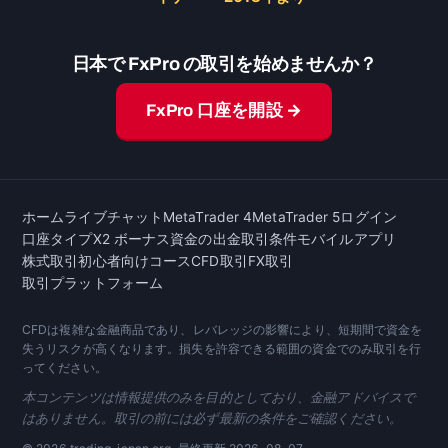
日本で FxPro の取引を始めませんか？
FxPro 口座を開設 →
ホーム
ライブチャット
MetaTrader 4
MetaTrader 5
ログイン
口座タイプ
X2 ボーナス
資金の出金
取引条件
モバイルアプリ
株式取引
初心者向けコース
CFD取引
FX取引
取引プラットフォーム
CFDは複雑な金融商品であり、レバレッジの影響により、短期間で資金を
失うリスクが高くなります。損失を許容できる範囲の資金でのみ取引を行
ってください。
本コンテンツは情報提供のみを目的としており、金融アドバイスで
はありません。取引の前には必ず最新の条件をご確認ください。