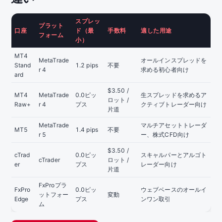
スプレッ
プラット
口座
ド（最
手数料
適した用途
フォーム
小）
MT4
MetaTrade
オールインスプレッドを
Stand
1.2 pips
不要
r 4
求める初心者向け
ard
$3.50 /
MT4
MetaTrade
0.0ピッ
生スプレッドを求めるア
ロット /
Raw+
r 4
プス
クティブトレーダー向け
片道
MetaTrade
マルチアセットトレーダ
MT5
1.4 pips
不要
r 5
ー、株式CFD向け
$3.50 /
cTrad
0.0ピッ
スキャルパーとアルゴト
cTrader
ロット /
er
プス
レーダー向け
片道
FxProプラ
FxPro
0.0ピッ
ウェブベースのオールイ
ットフォー
変動
Edge
プス
ンワン取引
ム