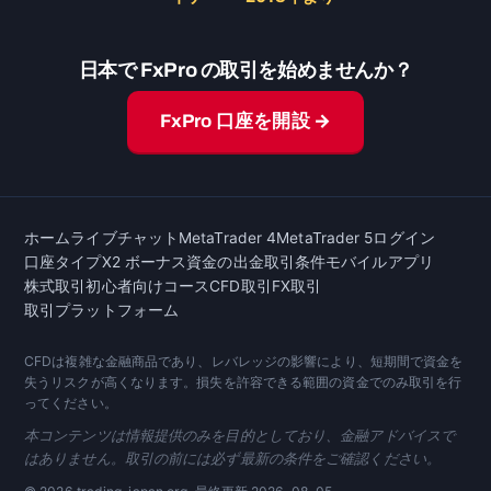
日本で FxPro の取引を始めませんか？
FxPro 口座を開設 →
ホーム
ライブチャット
MetaTrader 4
MetaTrader 5
ログイン
口座タイプ
X2 ボーナス
資金の出金
取引条件
モバイルアプリ
株式取引
初心者向けコース
CFD取引
FX取引
取引プラットフォーム
CFDは複雑な金融商品であり、レバレッジの影響により、短期間で資金を
失うリスクが高くなります。損失を許容できる範囲の資金でのみ取引を行
ってください。
本コンテンツは情報提供のみを目的としており、金融アドバイスで
はありません。取引の前には必ず最新の条件をご確認ください。