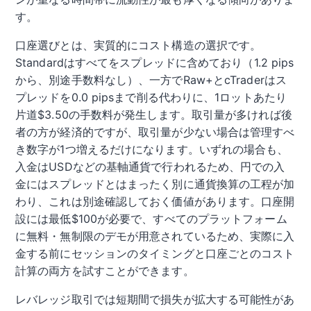
す。
口座選びとは、実質的にコスト構造の選択です。
Standardはすべてをスプレッドに含めており（1.2 pips
から、別途手数料なし）、一方でRaw+とcTraderはス
プレッドを0.0 pipsまで削る代わりに、1ロットあたり
片道$3.50の手数料が発生します。取引量が多ければ後
者の方が経済的ですが、取引量が少ない場合は管理すべ
き数字が1つ増えるだけになります。いずれの場合も、
入金はUSDなどの基軸通貨で行われるため、円での入
金にはスプレッドとはまったく別に通貨換算の工程が加
わり、これは別途確認しておく価値があります。口座開
設には最低$100が必要で、すべてのプラットフォーム
に無料・無制限のデモが用意されているため、実際に入
金する前にセッションのタイミングと口座ごとのコスト
計算の両方を試すことができます。
レバレッジ取引では短期間で損失が拡大する可能性があ