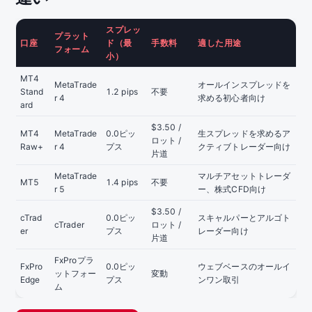
スプレッ
プラット
口座
ド（最
手数料
適した用途
フォーム
小）
MT4
MetaTrade
オールインスプレッドを
Stand
1.2 pips
不要
r 4
求める初心者向け
ard
$3.50 /
MT4
MetaTrade
0.0ピッ
生スプレッドを求めるア
ロット /
Raw+
r 4
プス
クティブトレーダー向け
片道
MetaTrade
マルチアセットトレーダ
MT5
1.4 pips
不要
r 5
ー、株式CFD向け
$3.50 /
cTrad
0.0ピッ
スキャルパーとアルゴト
cTrader
ロット /
er
プス
レーダー向け
片道
FxProプラ
FxPro
0.0ピッ
ウェブベースのオールイ
ットフォー
変動
Edge
プス
ンワン取引
ム