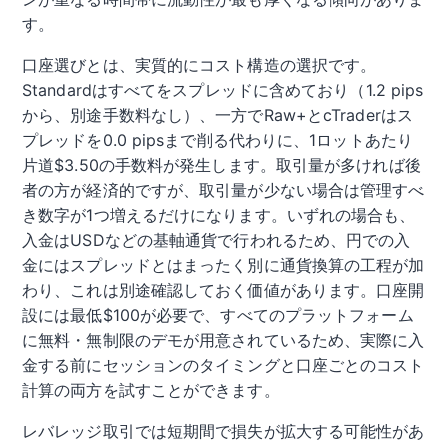
す。
口座選びとは、実質的にコスト構造の選択です。
Standardはすべてをスプレッドに含めており（1.2 pips
から、別途手数料なし）、一方でRaw+とcTraderはス
プレッドを0.0 pipsまで削る代わりに、1ロットあたり
片道$3.50の手数料が発生します。取引量が多ければ後
者の方が経済的ですが、取引量が少ない場合は管理すべ
き数字が1つ増えるだけになります。いずれの場合も、
入金はUSDなどの基軸通貨で行われるため、円での入
金にはスプレッドとはまったく別に通貨換算の工程が加
わり、これは別途確認しておく価値があります。口座開
設には最低$100が必要で、すべてのプラットフォーム
に無料・無制限のデモが用意されているため、実際に入
金する前にセッションのタイミングと口座ごとのコスト
計算の両方を試すことができます。
レバレッジ取引では短期間で損失が拡大する可能性があ