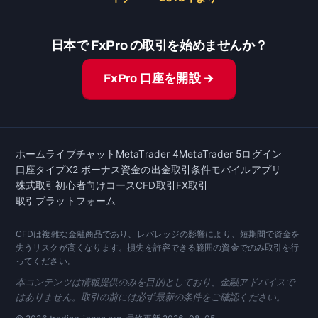
日本で FxPro の取引を始めませんか？
FxPro 口座を開設 →
ホーム
ライブチャット
MetaTrader 4
MetaTrader 5
ログイン
口座タイプ
X2 ボーナス
資金の出金
取引条件
モバイルアプリ
株式取引
初心者向けコース
CFD取引
FX取引
取引プラットフォーム
CFDは複雑な金融商品であり、レバレッジの影響により、短期間で資金を
失うリスクが高くなります。損失を許容できる範囲の資金でのみ取引を行
ってください。
本コンテンツは情報提供のみを目的としており、金融アドバイスで
はありません。取引の前には必ず最新の条件をご確認ください。