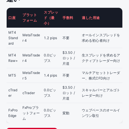
スプレッ
プラット
口座
ド（最
手数料
適した用途
フォーム
小）
MT4
MetaTrade
オールインスプレッドを
Stand
1.2 pips
不要
r 4
求める初心者向け
ard
$3.50 /
MT4
MetaTrade
0.0ピッ
生スプレッドを求めるア
ロット /
Raw+
r 4
プス
クティブトレーダー向け
片道
MetaTrade
マルチアセットトレーダ
MT5
1.4 pips
不要
r 5
ー、株式CFD向け
$3.50 /
cTrad
0.0ピッ
スキャルパーとアルゴト
cTrader
ロット /
er
プス
レーダー向け
片道
FxProプラ
FxPro
0.0ピッ
ウェブベースのオールイ
ットフォー
変動
Edge
プス
ンワン取引
ム