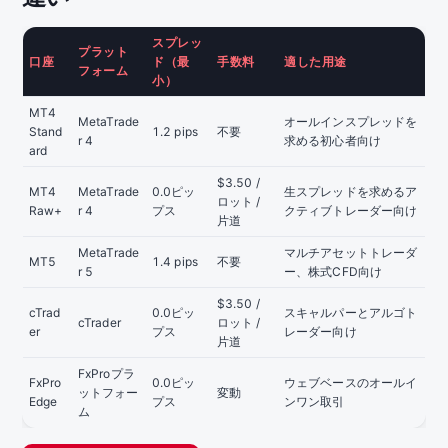
スプレッ
プラット
口座
ド（最
手数料
適した用途
フォーム
小）
MT4
MetaTrade
オールインスプレッドを
Stand
1.2 pips
不要
r 4
求める初心者向け
ard
$3.50 /
MT4
MetaTrade
0.0ピッ
生スプレッドを求めるア
ロット /
Raw+
r 4
プス
クティブトレーダー向け
片道
MetaTrade
マルチアセットトレーダ
MT5
1.4 pips
不要
r 5
ー、株式CFD向け
$3.50 /
cTrad
0.0ピッ
スキャルパーとアルゴト
cTrader
ロット /
er
プス
レーダー向け
片道
FxProプラ
FxPro
0.0ピッ
ウェブベースのオールイ
ットフォー
変動
Edge
プス
ンワン取引
ム