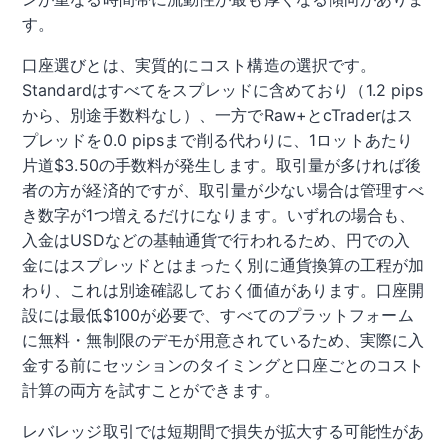
す。
口座選びとは、実質的にコスト構造の選択です。
Standardはすべてをスプレッドに含めており（1.2 pips
から、別途手数料なし）、一方でRaw+とcTraderはス
プレッドを0.0 pipsまで削る代わりに、1ロットあたり
片道$3.50の手数料が発生します。取引量が多ければ後
者の方が経済的ですが、取引量が少ない場合は管理すべ
き数字が1つ増えるだけになります。いずれの場合も、
入金はUSDなどの基軸通貨で行われるため、円での入
金にはスプレッドとはまったく別に通貨換算の工程が加
わり、これは別途確認しておく価値があります。口座開
設には最低$100が必要で、すべてのプラットフォーム
に無料・無制限のデモが用意されているため、実際に入
金する前にセッションのタイミングと口座ごとのコスト
計算の両方を試すことができます。
レバレッジ取引では短期間で損失が拡大する可能性があ