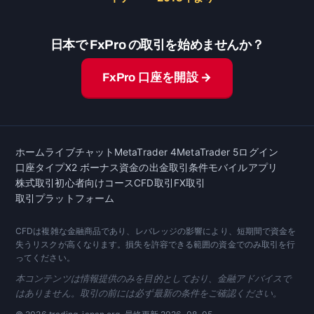
日本で FxPro の取引を始めませんか？
FxPro 口座を開設 →
ホーム
ライブチャット
MetaTrader 4
MetaTrader 5
ログイン
口座タイプ
X2 ボーナス
資金の出金
取引条件
モバイルアプリ
株式取引
初心者向けコース
CFD取引
FX取引
取引プラットフォーム
CFDは複雑な金融商品であり、レバレッジの影響により、短期間で資金を
失うリスクが高くなります。損失を許容できる範囲の資金でのみ取引を行
ってください。
本コンテンツは情報提供のみを目的としており、金融アドバイスで
はありません。取引の前には必ず最新の条件をご確認ください。