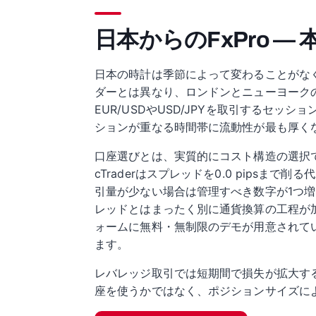
日本からのFxPro —
日本の時計は季節によって変わることがなく
ダーとは異なり、ロンドンとニューヨーク
EUR/USDやUSD/JPYを取引するセ
ションが重なる時間帯に流動性が最も厚く
口座選びとは、実質的にコスト構造の選択です。
cTraderはスプレッドを0.0 pips
引量が少ない場合は管理すべき数字が1つ
レッドとはまったく別に通貨換算の工程が
ォームに無料・無制限のデモが用意されて
ます。
レバレッジ取引では短期間で損失が拡大す
座を使うかではなく、ポジションサイズに