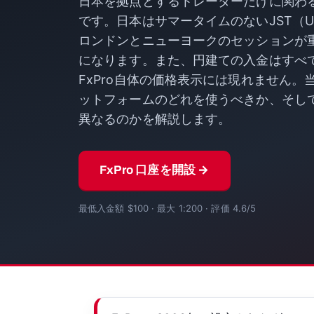
日本を拠点とするトレーダーだけに関わ
です。日本はサマータイムのないJST（U
ロンドンとニューヨークのセッションが
になります。また、円建ての入金はすべ
FxPro自体の価格表示には現れません
ットフォームのどれを使うべきか、そし
異なるのかを解説します。
FxPro 口座を開設 →
最低入金額 $100 · 最大 1:200 · 評価 4.6/5