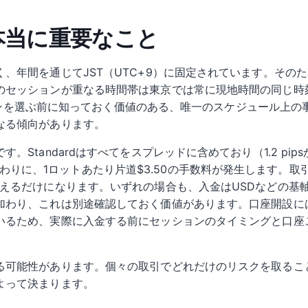
 本当に重要なこと
、年間を通じてJST（UTC+9）に固定されています。その
のセッションが重なる時間帯は東京では常に現地時間の同じ時
ッションを選ぶ前に知っておく価値のある、唯一のスケジュール上
なる傾向があります。
Standardはすべてをスプレッドに含めており（1.2 pip
まで削る代わりに、1ロットあたり片道$3.50の手数料が発生しま
増えるだけになります。いずれの場合も、入金はUSDなどの基
加わり、これは別途確認しておく価値があります。口座開設には
いるため、実際に入金する前にセッションのタイミングと口座
る可能性があります。個々の取引でどれだけのリスクを取るこ
よって決まります。