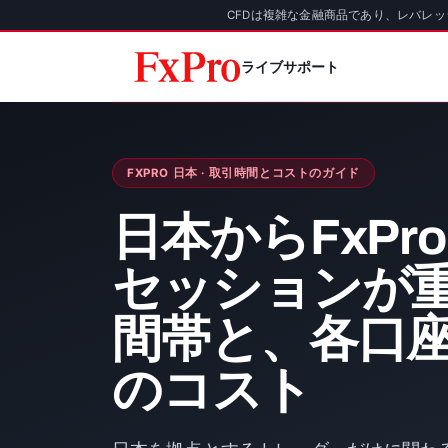
CFDは複雑な金融商品であり、レバレ
ライブサポート
FXPRO 日本 · 取引時間とコストのガイド
日本からFxPr
セッションが
間帯と、各口
のコスト