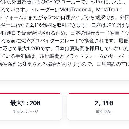
ーバルな外国為替およびCFDブローカーで、FxProによれば、
ます。トレーダーはMetaTrader 4、MetaTrader
の各プラットフォームにまたがる5つの口座タイプから選択でき、外
ーにわたる2,116銘柄を取引できます。口座はJPYでは
要な基軸通貨で資金管理されるため、日本の銀行カードや電子
される前に決済プロバイダーのレートで換金されます。最低
に応じて最大1:200です。日本は夏時間を採用していないた
している半年間は、現地時間とプラットフォームのサーバー
容や条件は変更される場合がありますので、口座開設の前
最大1:200
2,110
最大レバレッジ
取引商品