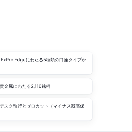
r・FxPro Edgeにわたる5種類の口座タイプか
金属にわたる2,116銘柄
デスク執行とゼロカット（マイナス残高保