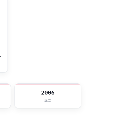
国
な
ウ
に
2006
設立