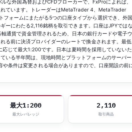
ーバルな外国為替およびCFDブローカーで、FxProによれば、
ます。トレーダーはMetaTrader 4、MetaTrader
の各プラットフォームにまたがる5つの口座タイプから選択でき、外
ーにわたる2,116銘柄を取引できます。口座はJPYでは
要な基軸通貨で資金管理されるため、日本の銀行カードや電子
される前に決済プロバイダーのレートで換金されます。最低
に応じて最大1:200です。日本は夏時間を採用していないた
している半年間は、現地時間とプラットフォームのサーバー
容や条件は変更される場合がありますので、口座開設の前
最大1:200
2,110
最大レバレッジ
取引商品