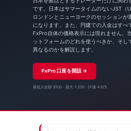
日本を拠点とするトレーダーだけに関わ
です。日本はサマータイムのないJST（U
ロンドンとニューヨークのセッションが
になります。また、円建ての入金はすべ
FxPro自体の価格表示には現れません
ットフォームのどれを使うべきか、そし
異なるのかを解説します。
FxPro 口座を開設 →
最低入金額 $100 · 最大 1:200 · 評価 4.6/5