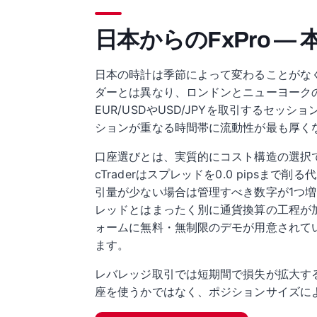
日本からのFxPro —
日本の時計は季節によって変わることがなく
ダーとは異なり、ロンドンとニューヨーク
EUR/USDやUSD/JPYを取引するセ
ションが重なる時間帯に流動性が最も厚く
口座選びとは、実質的にコスト構造の選択です。
cTraderはスプレッドを0.0 pips
引量が少ない場合は管理すべき数字が1つ
レッドとはまったく別に通貨換算の工程が
ォームに無料・無制限のデモが用意されて
ます。
レバレッジ取引では短期間で損失が拡大す
座を使うかではなく、ポジションサイズに