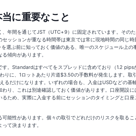
 本当に重要なこと
、年間を通じてJST（UTC+9）に固定されています。その
のセッションが重なる時間帯は東京では常に現地時間の同じ時
ッションを選ぶ前に知っておく価値のある、唯一のスケジュール上
なる傾向があります。
Standardはすべてをスプレッドに含めており（1.2 pip
まで削る代わりに、1ロットあたり片道$3.50の手数料が発生しま
増えるだけになります。いずれの場合も、入金はUSDなどの基
加わり、これは別途確認しておく価値があります。口座開設には
いるため、実際に入金する前にセッションのタイミングと口座
る可能性があります。個々の取引でどれだけのリスクを取るこ
よって決まります。