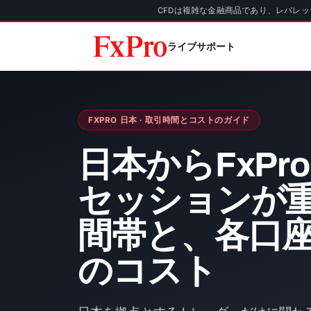
CFDは複雑な金融商品であり、レバレ
ライブサポート
FXPRO 日本 · 取引時間とコストのガイド
日本からFxPr
セッションが
間帯と、各口
のコスト