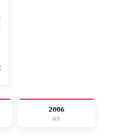
国
な
ウ
に
2006
設立