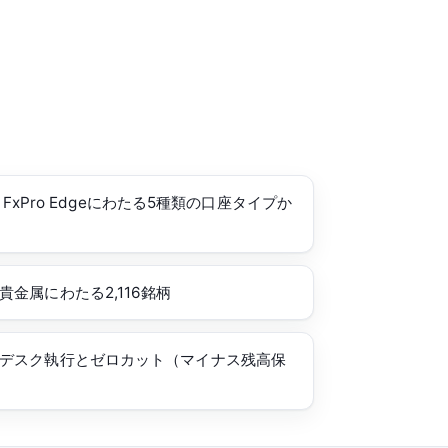
r・FxPro Edgeにわたる5種類の口座タイプか
金属にわたる2,116銘柄
デスク執行とゼロカット（マイナス残高保