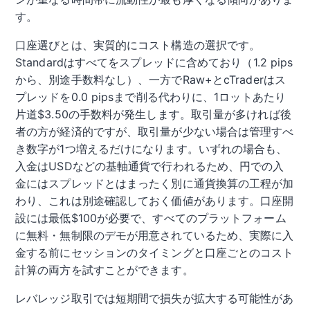
す。
口座選びとは、実質的にコスト構造の選択です。
Standardはすべてをスプレッドに含めており（1.2 pips
から、別途手数料なし）、一方でRaw+とcTraderはス
プレッドを0.0 pipsまで削る代わりに、1ロットあたり
片道$3.50の手数料が発生します。取引量が多ければ後
者の方が経済的ですが、取引量が少ない場合は管理すべ
き数字が1つ増えるだけになります。いずれの場合も、
入金はUSDなどの基軸通貨で行われるため、円での入
金にはスプレッドとはまったく別に通貨換算の工程が加
わり、これは別途確認しておく価値があります。口座開
設には最低$100が必要で、すべてのプラットフォーム
に無料・無制限のデモが用意されているため、実際に入
金する前にセッションのタイミングと口座ごとのコスト
計算の両方を試すことができます。
レバレッジ取引では短期間で損失が拡大する可能性があ