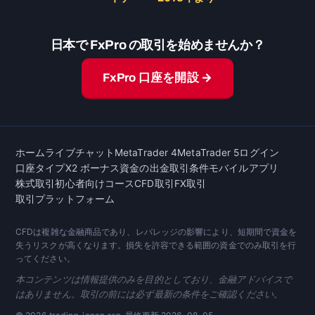
日本で FxPro の取引を始めませんか？
FxPro 口座を開設 →
ホーム
ライブチャット
MetaTrader 4
MetaTrader 5
ログイン
口座タイプ
X2 ボーナス
資金の出金
取引条件
モバイルアプリ
株式取引
初心者向けコース
CFD取引
FX取引
取引プラットフォーム
CFDは複雑な金融商品であり、レバレッジの影響により、短期間で資金を
失うリスクが高くなります。損失を許容できる範囲の資金でのみ取引を行
ってください。
本コンテンツは情報提供のみを目的としており、金融アドバイスで
はありません。取引の前には必ず最新の条件をご確認ください。