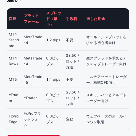
スプレッ
プラット
口座
ド（最
手数料
適した用途
フォーム
小）
MT4
MetaTrade
オールインスプレッドを
Stand
1.2 pips
不要
r 4
求める初心者向け
ard
$3.50 /
MT4
MetaTrade
0.0ピッ
生スプレッドを求めるア
ロット /
Raw+
r 4
プス
クティブトレーダー向け
片道
MetaTrade
マルチアセットトレーダ
MT5
1.4 pips
不要
r 5
ー、株式CFD向け
$3.50 /
cTrad
0.0ピッ
スキャルパーとアルゴト
cTrader
ロット /
er
プス
レーダー向け
片道
FxProプラ
FxPro
0.0ピッ
ウェブベースのオールイ
ットフォー
変動
Edge
プス
ンワン取引
ム