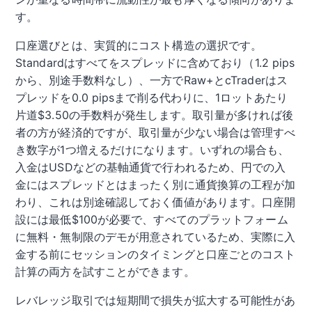
す。
口座選びとは、実質的にコスト構造の選択です。
Standardはすべてをスプレッドに含めており（1.2 pips
から、別途手数料なし）、一方でRaw+とcTraderはス
プレッドを0.0 pipsまで削る代わりに、1ロットあたり
片道$3.50の手数料が発生します。取引量が多ければ後
者の方が経済的ですが、取引量が少ない場合は管理すべ
き数字が1つ増えるだけになります。いずれの場合も、
入金はUSDなどの基軸通貨で行われるため、円での入
金にはスプレッドとはまったく別に通貨換算の工程が加
わり、これは別途確認しておく価値があります。口座開
設には最低$100が必要で、すべてのプラットフォーム
に無料・無制限のデモが用意されているため、実際に入
金する前にセッションのタイミングと口座ごとのコスト
計算の両方を試すことができます。
レバレッジ取引では短期間で損失が拡大する可能性があ