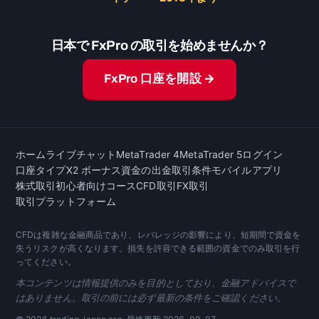
日本で FxPro の取引を始めませんか？
FxPro 口座を開設 →
ホーム
ライブチャット
MetaTrader 4
MetaTrader 5
ログイン
口座タイプ
X2 ボーナス
資金の出金
取引条件
モバイルアプリ
株式取引
初心者向けコース
CFD取引
FX取引
取引プラットフォーム
CFDは複雑な金融商品であり、レバレッジの影響により、短期間で資金を
失うリスクが高くなります。損失を許容できる範囲の資金でのみ取引を行
ってください。
本コンテンツは情報提供のみを目的としており、金融アドバイスで
はありません。取引の前には必ず最新の条件をご確認ください。