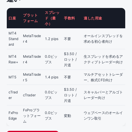
スプレッ
プラット
口座
ド（最
手数料
適した用途
フォーム
小）
MT4
MetaTrade
オールインスプレッドを
Stand
1.2 pips
不要
r 4
求める初心者向け
ard
$3.50 /
MT4
MetaTrade
0.0ピッ
生スプレッドを求めるア
ロット /
Raw+
r 4
プス
クティブトレーダー向け
片道
MetaTrade
マルチアセットトレーダ
MT5
1.4 pips
不要
r 5
ー、株式CFD向け
$3.50 /
cTrad
0.0ピッ
スキャルパーとアルゴト
cTrader
ロット /
er
プス
レーダー向け
片道
FxProプラ
FxPro
0.0ピッ
ウェブベースのオールイ
ットフォー
変動
Edge
プス
ンワン取引
ム