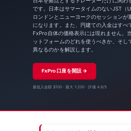
日本を拠点とするトレーダーだけに関わ
です。日本はサマータイムのないJST（U
ロンドンとニューヨークのセッションが
になります。また、円建ての入金はすべ
FxPro自体の価格表示には現れません
ットフォームのどれを使うべきか、そし
異なるのかを解説します。
FxPro 口座を開設 →
最低入金額 $100 · 最大 1:200 · 評価 4.6/5