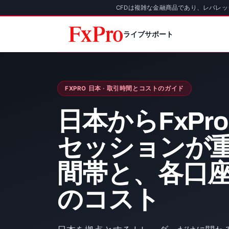
CFDは複雑な金融商品であり、レバレ
ライブサポート
FXPRO 日本 · 取引時間とコストのガイド
日本からFxPr
セッションが
間帯と、各口
のコスト