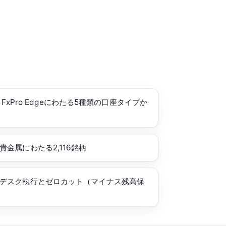
r・FxPro Edgeにわたる5種類の口座タイプか
金属にわたる2,116銘柄
デスク執行とゼロカット（マイナス残高保