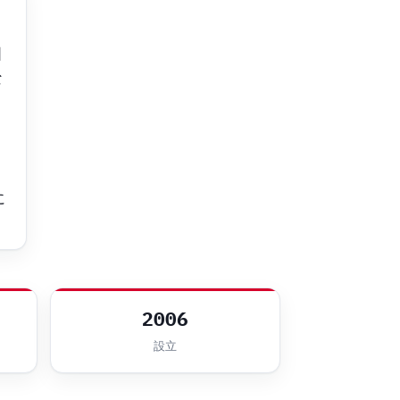
国
な
ウ
に
2006
設立