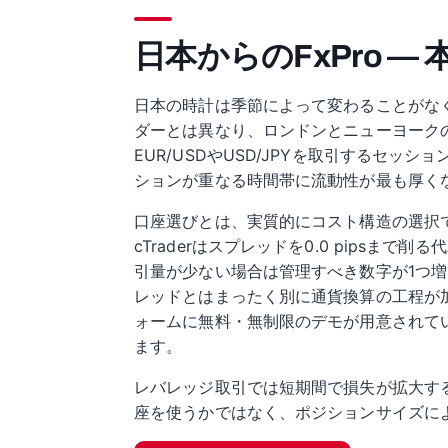
日本からのFxPro —
日本の時計は季節によって変わることがなく
ダーとは異なり、ロンドンとニューヨーク
EUR/USDやUSD/JPYを取引するセ
ションが重なる時間帯に流動性が最も厚く
口座選びとは、実質的にコスト構造の選択です。
cTraderはスプレッドを0.0 pips
引量が少ない場合は管理すべき数字が1つ
レッドとはまったく別に通貨換算の工程が
ォームに無料・無制限のデモが用意されて
ます。
レバレッジ取引では短期間で損失が拡大す
座を使うかではなく、ポジションサイズに