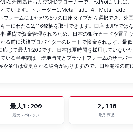
ーバルな外国為替およびCFDブローカーで、FxProによれば、
ます。トレーダーはMetaTrader 4、MetaTrader
の各プラットフォームにまたがる5つの口座タイプから選択でき、外
ーにわたる2,116銘柄を取引できます。口座はJPYでは
要な基軸通貨で資金管理されるため、日本の銀行カードや電子
される前に決済プロバイダーのレートで換金されます。最低
に応じて最大1:200です。日本は夏時間を採用していないた
している半年間は、現地時間とプラットフォームのサーバー
容や条件は変更される場合がありますので、口座開設の前
最大1:200
2,110
最大レバレッジ
取引商品