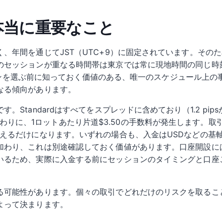
 本当に重要なこと
、年間を通じてJST（UTC+9）に固定されています。その
のセッションが重なる時間帯は東京では常に現地時間の同じ時
ッションを選ぶ前に知っておく価値のある、唯一のスケジュール上
なる傾向があります。
Standardはすべてをスプレッドに含めており（1.2 pip
まで削る代わりに、1ロットあたり片道$3.50の手数料が発生しま
増えるだけになります。いずれの場合も、入金はUSDなどの基
加わり、これは別途確認しておく価値があります。口座開設には
いるため、実際に入金する前にセッションのタイミングと口座
る可能性があります。個々の取引でどれだけのリスクを取るこ
よって決まります。