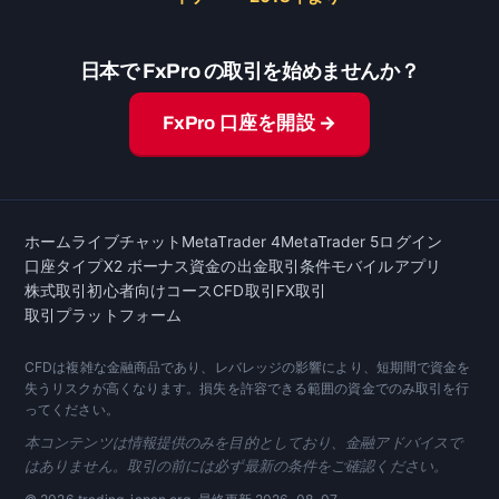
日本で FxPro の取引を始めませんか？
FxPro 口座を開設 →
ホーム
ライブチャット
MetaTrader 4
MetaTrader 5
ログイン
口座タイプ
X2 ボーナス
資金の出金
取引条件
モバイルアプリ
株式取引
初心者向けコース
CFD取引
FX取引
取引プラットフォーム
CFDは複雑な金融商品であり、レバレッジの影響により、短期間で資金を
失うリスクが高くなります。損失を許容できる範囲の資金でのみ取引を行
ってください。
本コンテンツは情報提供のみを目的としており、金融アドバイスで
はありません。取引の前には必ず最新の条件をご確認ください。