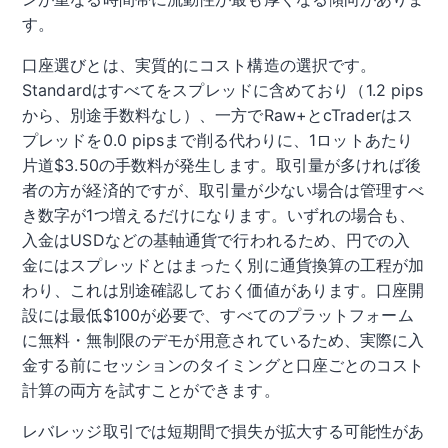
す。
口座選びとは、実質的にコスト構造の選択です。
Standardはすべてをスプレッドに含めており（1.2 pips
から、別途手数料なし）、一方でRaw+とcTraderはス
プレッドを0.0 pipsまで削る代わりに、1ロットあたり
片道$3.50の手数料が発生します。取引量が多ければ後
者の方が経済的ですが、取引量が少ない場合は管理すべ
き数字が1つ増えるだけになります。いずれの場合も、
入金はUSDなどの基軸通貨で行われるため、円での入
金にはスプレッドとはまったく別に通貨換算の工程が加
わり、これは別途確認しておく価値があります。口座開
設には最低$100が必要で、すべてのプラットフォーム
に無料・無制限のデモが用意されているため、実際に入
金する前にセッションのタイミングと口座ごとのコスト
計算の両方を試すことができます。
レバレッジ取引では短期間で損失が拡大する可能性があ