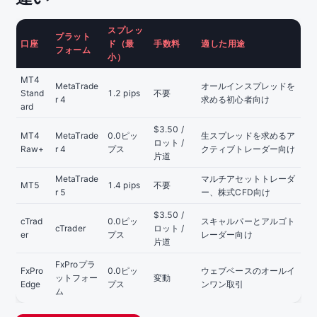
スプレッ
プラット
口座
ド（最
手数料
適した用途
フォーム
小）
MT4
MetaTrade
オールインスプレッドを
Stand
1.2 pips
不要
r 4
求める初心者向け
ard
$3.50 /
MT4
MetaTrade
0.0ピッ
生スプレッドを求めるア
ロット /
Raw+
r 4
プス
クティブトレーダー向け
片道
MetaTrade
マルチアセットトレーダ
MT5
1.4 pips
不要
r 5
ー、株式CFD向け
$3.50 /
cTrad
0.0ピッ
スキャルパーとアルゴト
cTrader
ロット /
er
プス
レーダー向け
片道
FxProプラ
FxPro
0.0ピッ
ウェブベースのオールイ
ットフォー
変動
Edge
プス
ンワン取引
ム