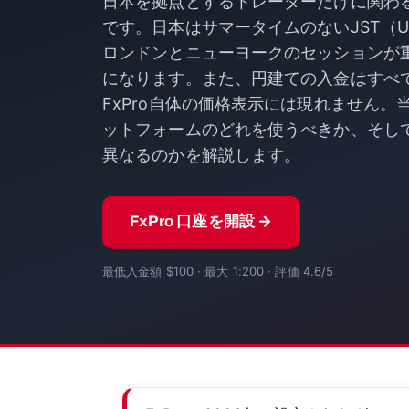
日本を拠点とするトレーダーだけに関わ
です。日本はサマータイムのないJST（U
ロンドンとニューヨークのセッションが
になります。また、円建ての入金はすべ
FxPro自体の価格表示には現れません
ットフォームのどれを使うべきか、そし
異なるのかを解説します。
FxPro 口座を開設 →
最低入金額 $100 · 最大 1:200 · 評価 4.6/5