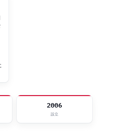
国
な
ウ
に
2006
設立