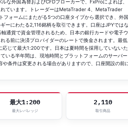
ーバルな外国為替およびCFDブローカーで、FxProによれば、
ます。トレーダーはMetaTrader 4、MetaTrader
の各プラットフォームにまたがる5つの口座タイプから選択でき、外
ーにわたる2,116銘柄を取引できます。口座はJPYでは
要な基軸通貨で資金管理されるため、日本の銀行カードや電子
される前に決済プロバイダーのレートで換金されます。最低
に応じて最大1:200です。日本は夏時間を採用していないた
している半年間は、現地時間とプラットフォームのサーバー
容や条件は変更される場合がありますので、口座開設の前
最大1:200
2,110
最大レバレッジ
取引商品