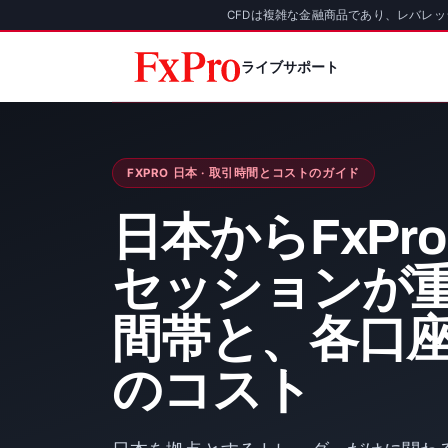
CFDは複雑な金融商品であり、レバレ
ライブサポート
FXPRO 日本 · 取引時間とコストのガイド
日本からFxPr
セッションが
間帯と、各口
のコスト