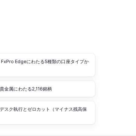
r・FxPro Edgeにわたる5種類の口座タイプか
金属にわたる2,116銘柄
デスク執行とゼロカット（マイナス残高保