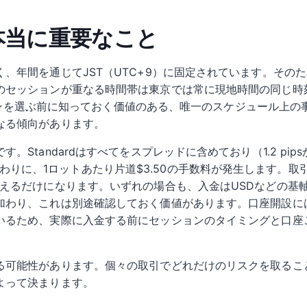
 本当に重要なこと
、年間を通じてJST（UTC+9）に固定されています。その
のセッションが重なる時間帯は東京では常に現地時間の同じ時
ッションを選ぶ前に知っておく価値のある、唯一のスケジュール上
なる傾向があります。
Standardはすべてをスプレッドに含めており（1.2 pip
まで削る代わりに、1ロットあたり片道$3.50の手数料が発生しま
増えるだけになります。いずれの場合も、入金はUSDなどの基
加わり、これは別途確認しておく価値があります。口座開設には
いるため、実際に入金する前にセッションのタイミングと口座
る可能性があります。個々の取引でどれだけのリスクを取るこ
よって決まります。