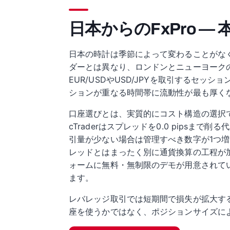
日本からのFxPro —
日本の時計は季節によって変わることがなく
ダーとは異なり、ロンドンとニューヨーク
EUR/USDやUSD/JPYを取引するセ
ションが重なる時間帯に流動性が最も厚く
口座選びとは、実質的にコスト構造の選択です。
cTraderはスプレッドを0.0 pips
引量が少ない場合は管理すべき数字が1つ
レッドとはまったく別に通貨換算の工程が
ォームに無料・無制限のデモが用意されて
ます。
レバレッジ取引では短期間で損失が拡大す
座を使うかではなく、ポジションサイズに