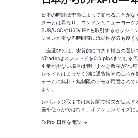
日本の時計は季節によって変わることがなく
ダーとは異なり、ロンドンとニューヨーク
EUR/USDやUSD/JPYを取引するセ
ションが重なる時間帯に流動性が最も厚く
口座選びとは、実質的にコスト構造の選択です。
cTraderはスプレッドを0.0 pips
引量が少ない場合は管理すべき数字が1つ
レッドとはまったく別に通貨換算の工程が
ォームに無料・無制限のデモが用意されて
ます。
レバレッジ取引では短期間で損失が拡大す
座を使うかではなく、ポジションサイズに
FxPro 口座を開設 →