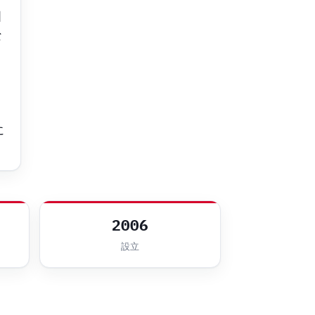
国
な
ウ
に
2006
設立