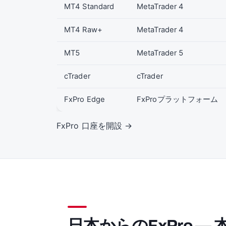
MT4 Standard
MetaTrader 4
MT4 Raw+
MetaTrader 4
MT5
MetaTrader 5
cTrader
cTrader
FxPro Edge
FxProプラットフォーム
FxPro 口座を開設 →
日本からのFxPro —