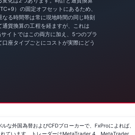
る変化は2つあります。時計と通貨換算
TC+9）の固定オフセットにあるため、
重なる時間帯は常に現地時間の同じ時刻
て通貨換算の工程を経ますが、これは
。当サイトではこの両方に加え、5つのプラ
て口座タイプごとにコストが実際にどう
ーバルな外国為替およびCFDブローカーで、FxProによれば、
ます。トレーダーはMetaTrader 4、MetaTrader