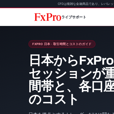
CFDは複雑な金融商品であり、レバレ
ライブサポート
FXPRO 日本 · 取引時間とコストのガイド
日本からFxPr
セッションが
間帯と、各口
のコスト