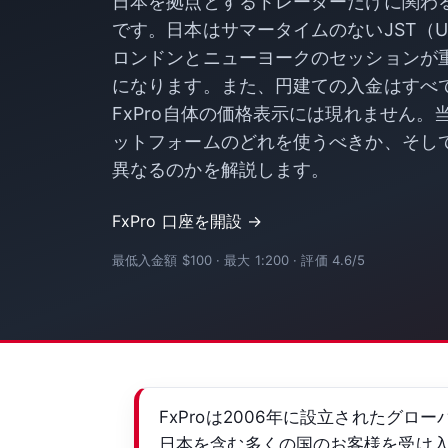
日本を拠点とするトレーダーだけに関わ
です。日本はサマータイムのないJST（U
ロンドンとニューヨークのセッションが
になります。また、円建ての入金はすべ
FxPro自体の価格表示には現れません
ットフォームのどれを使うべきか、そし
異なるのかを解説します。
FxPro 口座を開設 →
最低入金額 $100 · 最大 1:200 · 評価 4.6/5
FxProは2006年に設立されたグロ
日本を含む多くの国のお客様を受け入れてい