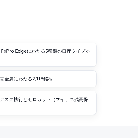
r・FxPro Edgeにわたる5種類の口座タイプか
金属にわたる2,116銘柄
デスク執行とゼロカット（マイナス残高保