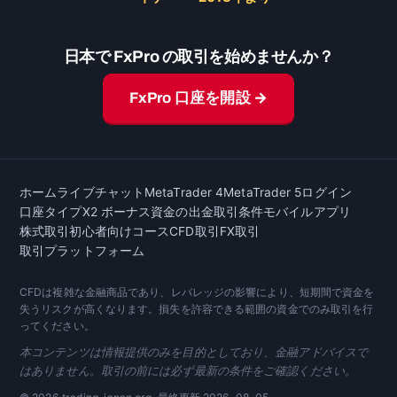
日本で FxPro の取引を始めませんか？
FxPro 口座を開設 →
ホーム
ライブチャット
MetaTrader 4
MetaTrader 5
ログイン
口座タイプ
X2 ボーナス
資金の出金
取引条件
モバイルアプリ
株式取引
初心者向けコース
CFD取引
FX取引
取引プラットフォーム
CFDは複雑な金融商品であり、レバレッジの影響により、短期間で資金を
失うリスクが高くなります。損失を許容できる範囲の資金でのみ取引を行
ってください。
本コンテンツは情報提供のみを目的としており、金融アドバイスで
はありません。取引の前には必ず最新の条件をご確認ください。