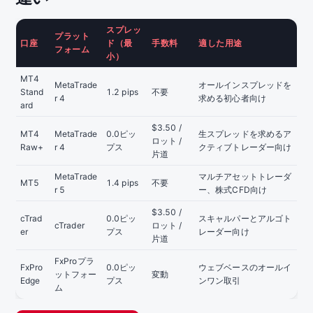
スプレッ
プラット
口座
ド（最
手数料
適した用途
フォーム
小）
MT4
MetaTrade
オールインスプレッドを
Stand
1.2 pips
不要
r 4
求める初心者向け
ard
$3.50 /
MT4
MetaTrade
0.0ピッ
生スプレッドを求めるア
ロット /
Raw+
r 4
プス
クティブトレーダー向け
片道
MetaTrade
マルチアセットトレーダ
MT5
1.4 pips
不要
r 5
ー、株式CFD向け
$3.50 /
cTrad
0.0ピッ
スキャルパーとアルゴト
cTrader
ロット /
er
プス
レーダー向け
片道
FxProプラ
FxPro
0.0ピッ
ウェブベースのオールイ
ットフォー
変動
Edge
プス
ンワン取引
ム