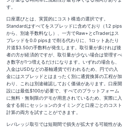
す。
口座選びとは、実質的にコスト構造の選択です。
Standardはすべてをスプレッドに含めており（1.2 pips
から、別途手数料なし）、一方でRaw+とcTraderはス
プレッドを0.0 pipsまで削る代わりに、1ロットあたり
片道$3.50の手数料が発生します。取引量が多ければ後
者の方が経済的ですが、取引量が少ない場合は管理すべ
き数字が1つ増えるだけになります。いずれの場合も、
入金はUSDなどの基軸通貨で行われるため、円での入
金にはスプレッドとはまったく別に通貨換算の工程が加
わり、これは別途確認しておく価値があります。口座開
設には最低$100が必要で、すべてのプラットフォーム
に無料・無制限のデモが用意されているため、実際に入
金する前にセッションのタイミングと口座ごとのコスト
計算の両方を試すことができます。
レバレッジ取引では短期間で損失が拡大する可能性があ