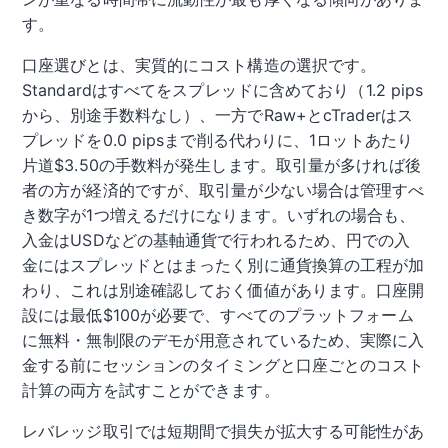
す。
口座選びとは、実質的にコスト構造の選択です。
Standardはすべてをスプレッドに含めており（1.2 pips
から、別途手数料なし）、一方でRaw+とcTraderはス
プレッドを0.0 pipsまで削る代わりに、1ロットあたり
片道$3.50の手数料が発生します。取引量が多ければ後
者の方が経済的ですが、取引量が少ない場合は管理すべ
き数字が1つ増えるだけになります。いずれの場合も、
入金はUSDなどの基軸通貨で行われるため、円での入
金にはスプレッドとはまったく別に通貨換算の工程が加
わり、これは別途確認しておく価値があります。口座開
設には最低$100が必要で、すべてのプラットフォーム
に無料・無制限のデモが用意されているため、実際に入
金する前にセッションのタイミングと口座ごとのコスト
計算の両方を試すことができます。
レバレッジ取引では短期間で損失が拡大する可能性があ