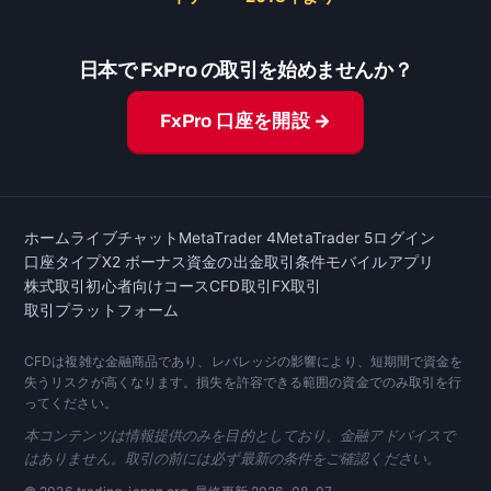
日本で FxPro の取引を始めませんか？
FxPro 口座を開設 →
ホーム
ライブチャット
MetaTrader 4
MetaTrader 5
ログイン
口座タイプ
X2 ボーナス
資金の出金
取引条件
モバイルアプリ
株式取引
初心者向けコース
CFD取引
FX取引
取引プラットフォーム
CFDは複雑な金融商品であり、レバレッジの影響により、短期間で資金を
失うリスクが高くなります。損失を許容できる範囲の資金でのみ取引を行
ってください。
本コンテンツは情報提供のみを目的としており、金融アドバイスで
はありません。取引の前には必ず最新の条件をご確認ください。