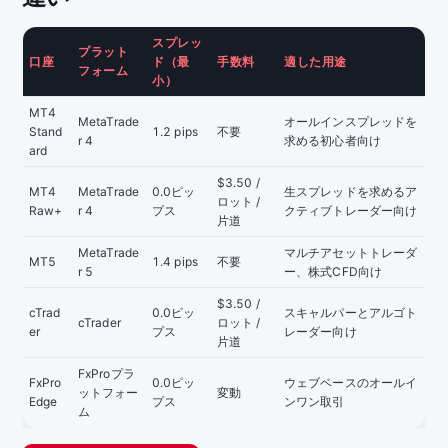
スプレッ
プラット
口座
ド（最
手数料
適した用途
フォーム
小）
MT4
MetaTrade
オールインスプレッドを
Stand
1.2 pips
不要
r 4
求める初心者向け
ard
$3.50 /
MT4
MetaTrade
0.0ピッ
生スプレッドを求めるア
ロット /
Raw+
r 4
プス
クティブトレーダー向け
片道
MetaTrade
マルチアセットトレーダ
MT5
1.4 pips
不要
r 5
ー、株式CFD向け
$3.50 /
cTrad
0.0ピッ
スキャルパーとアルゴト
cTrader
ロット /
er
プス
レーダー向け
片道
FxProプラ
FxPro
0.0ピッ
ウェブベースのオールイ
ットフォー
変動
Edge
プス
ンワン取引
ム