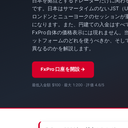
日本を拠点とするトレーダーだけに関わ
です。日本はサマータイムのないJST（U
ロンドンとニューヨークのセッションが
になります。また、円建ての入金はすべ
FxPro自体の価格表示には現れません
ットフォームのどれを使うべきか、そし
異なるのかを解説します。
FxPro 口座を開設 →
最低入金額 $100 · 最大 1:200 · 評価 4.6/5