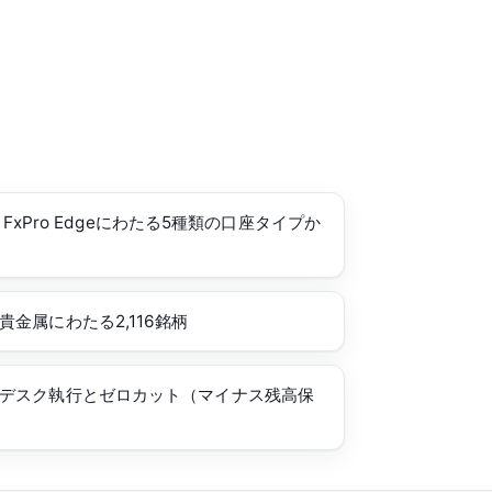
r・FxPro Edgeにわたる5種類の口座タイプか
金属にわたる2,116銘柄
デスク執行とゼロカット（マイナス残高保