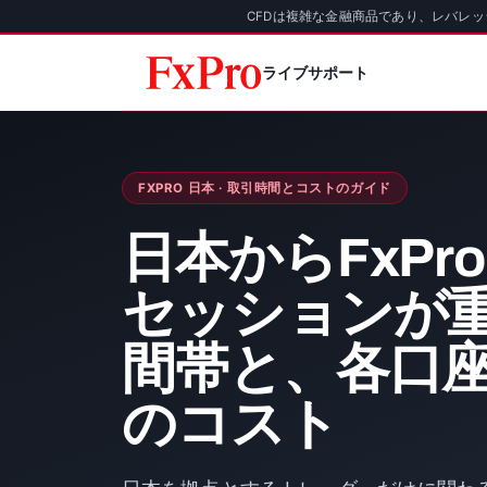
CFDは複雑な金融商品であり、レバレ
ライブサポート
FXPRO 日本 · 取引時間とコストのガイド
日本からFxPr
セッションが
間帯と、各口
のコスト