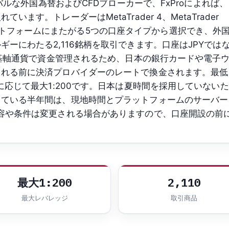
ーバルな外国為替およびCFDブローカーで、FxProによれば、
ます。トレーダーはMetaTrader 4、MetaTrader
の各プラットフォームにまたがる5つの口座タイプから選択でき、外
ーにわたる2,116銘柄を取引できます。口座はJPYでは
要な基軸通貨で資金管理されるため、日本の銀行カードや電子
される前に決済プロバイダーのレートで換金されます。最低
に応じて最大1:200です。日本は夏時間を採用していないた
している半年間は、現地時間とプラットフォームのサーバー
容や条件は変更される場合がありますので、口座開設の前
最大1:200
2,110
最大レバレッジ
取引商品