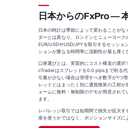
日本からのFxPro —
日本の時計は季節によって変わることがなく
ダーとは異なり、ロンドンとニューヨーク
EUR/USDやUSD/JPYを取引するセ
ションが重なる時間帯に流動性が最も厚く
口座選びとは、実質的にコスト構造の選択です。
cTraderはスプレッドを0.0 pips
引量が少ない場合は管理すべき数字が1つ
レッドとはまったく別に通貨換算の工程が
ォームに無料・無制限のデモが用意されて
ます。
レバレッジ取引では短期間で損失が拡大す
座を使うかではなく、ポジションサイズに