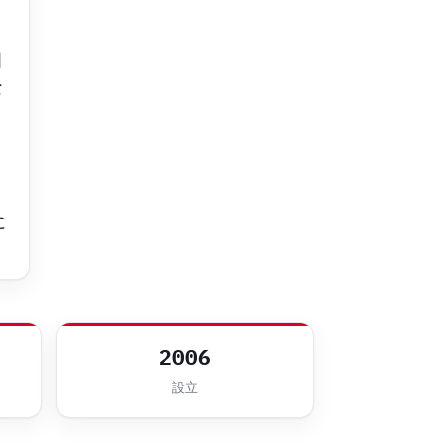
国
な
ウ
に
2006
設立