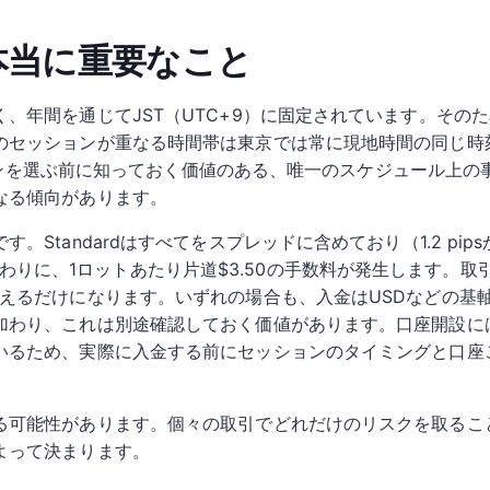
 本当に重要なこと
、年間を通じてJST（UTC+9）に固定されています。その
のセッションが重なる時間帯は東京では常に現地時間の同じ時
ッションを選ぶ前に知っておく価値のある、唯一のスケジュール上
なる傾向があります。
Standardはすべてをスプレッドに含めており（1.2 pip
まで削る代わりに、1ロットあたり片道$3.50の手数料が発生しま
増えるだけになります。いずれの場合も、入金はUSDなどの基
加わり、これは別途確認しておく価値があります。口座開設には
いるため、実際に入金する前にセッションのタイミングと口座
る可能性があります。個々の取引でどれだけのリスクを取るこ
よって決まります。