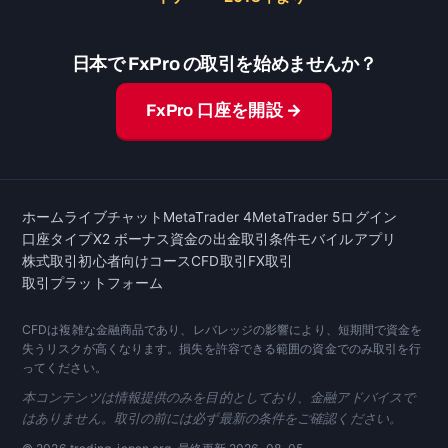
日本で FxPro の取引を始めませんか？
FxPro 口座を開設 →
ホーム
ライブチャット
MetaTrader 4
MetaTrader 5
ログイン
口座タイプ
X2 ボーナス
資金の出金
取引条件
モバイルアプリ
株式取引
初心者向けコース
CFD取引
FX取引
取引プラットフォーム
CFDは複雑な金融商品であり、レバレッジの影響により、短期間で資金を
失うリスクが高くなります。損失を許容できる範囲の資金でのみ取引を行
ってください。
本コンテンツは情報提供のみを目的としており、金融アドバイスで
はありません。取引の前には必ず最新の条件をご確認ください。