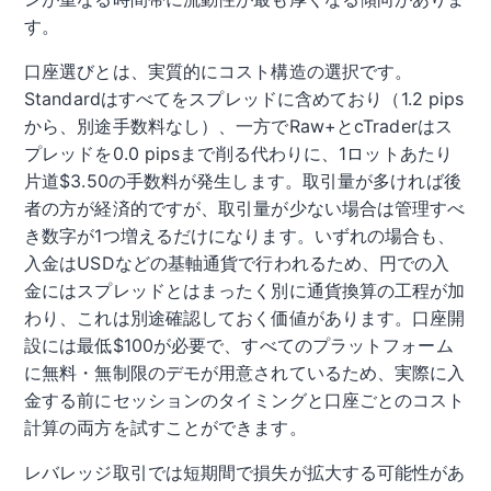
す。
口座選びとは、実質的にコスト構造の選択です。
Standardはすべてをスプレッドに含めており（1.2 pips
から、別途手数料なし）、一方でRaw+とcTraderはス
プレッドを0.0 pipsまで削る代わりに、1ロットあたり
片道$3.50の手数料が発生します。取引量が多ければ後
者の方が経済的ですが、取引量が少ない場合は管理すべ
き数字が1つ増えるだけになります。いずれの場合も、
入金はUSDなどの基軸通貨で行われるため、円での入
金にはスプレッドとはまったく別に通貨換算の工程が加
わり、これは別途確認しておく価値があります。口座開
設には最低$100が必要で、すべてのプラットフォーム
に無料・無制限のデモが用意されているため、実際に入
金する前にセッションのタイミングと口座ごとのコスト
計算の両方を試すことができます。
レバレッジ取引では短期間で損失が拡大する可能性があ