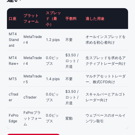
スプレッ
プラット
口座
ド（最
手数料
適した用途
フォーム
小）
MT4
MetaTrade
オールインスプレッドを
Stand
1.2 pips
不要
r 4
求める初心者向け
ard
$3.50 /
MT4
MetaTrade
0.0ピッ
生スプレッドを求めるア
ロット /
Raw+
r 4
プス
クティブトレーダー向け
片道
MetaTrade
マルチアセットトレーダ
MT5
1.4 pips
不要
r 5
ー、株式CFD向け
$3.50 /
cTrad
0.0ピッ
スキャルパーとアルゴト
cTrader
ロット /
er
プス
レーダー向け
片道
FxProプラ
FxPro
0.0ピッ
ウェブベースのオールイ
ットフォー
変動
Edge
プス
ンワン取引
ム