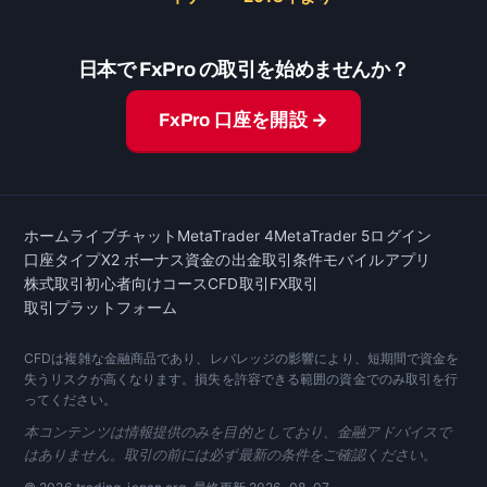
日本で FxPro の取引を始めませんか？
FxPro 口座を開設 →
ホーム
ライブチャット
MetaTrader 4
MetaTrader 5
ログイン
口座タイプ
X2 ボーナス
資金の出金
取引条件
モバイルアプリ
株式取引
初心者向けコース
CFD取引
FX取引
取引プラットフォーム
CFDは複雑な金融商品であり、レバレッジの影響により、短期間で資金を
失うリスクが高くなります。損失を許容できる範囲の資金でのみ取引を行
ってください。
本コンテンツは情報提供のみを目的としており、金融アドバイスで
はありません。取引の前には必ず最新の条件をご確認ください。