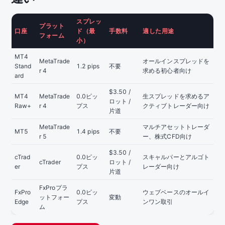
スプレッ
プラット
口座
ド（最
手数料
適した用途
フォーム
小）
MT4
MetaTrade
オールインスプレッドを
Stand
1.2 pips
不要
r 4
求める初心者向け
ard
$3.50 /
MT4
MetaTrade
0.0ピッ
生スプレッドを求めるア
ロット /
Raw+
r 4
プス
クティブトレーダー向け
片道
MetaTrade
マルチアセットトレーダ
MT5
1.4 pips
不要
r 5
ー、株式CFD向け
$3.50 /
cTrad
0.0ピッ
スキャルパーとアルゴト
cTrader
ロット /
er
プス
レーダー向け
片道
FxProプラ
FxPro
0.0ピッ
ウェブベースのオールイ
ットフォー
変動
Edge
プス
ンワン取引
ム