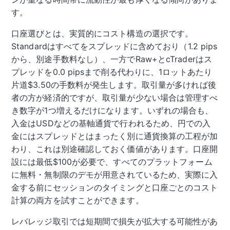
す。
口座選びとは、実質的にコスト構造の選択です。
Standardはすべてをスプレッドに含めており（1.2 pips
から、別途手数料なし）、一方でRaw+とcTraderはス
プレッドを0.0 pipsまで削る代わりに、1ロットあたり
片道$3.50の手数料が発生します。取引量が多ければ後
者の方が経済的ですが、取引量が少ない場合は管理すべ
き数字が1つ増えるだけになります。いずれの場合も、
入金はUSDなどの基軸通貨で行われるため、円での入
金にはスプレッドとはまったく別に通貨換算の工程が加
わり、これは別途確認しておく価値があります。口座開
設には最低$100が必要で、すべてのプラットフォーム
に無料・無制限のデモが用意されているため、実際に入
金する前にセッションのタイミングと口座ごとのコスト
計算の両方を試すことができます。
レバレッジ取引では短期間で損失が拡大する可能性があ