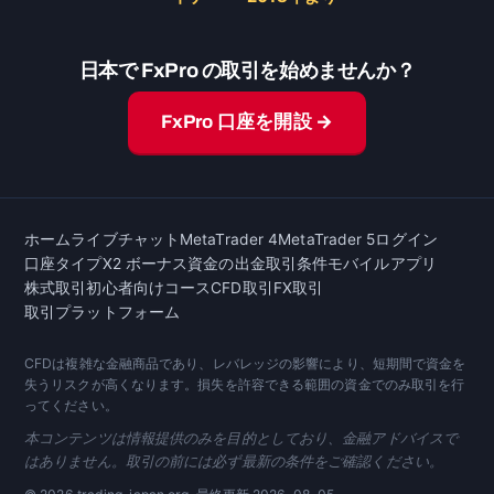
日本で FxPro の取引を始めませんか？
FxPro 口座を開設 →
ホーム
ライブチャット
MetaTrader 4
MetaTrader 5
ログイン
口座タイプ
X2 ボーナス
資金の出金
取引条件
モバイルアプリ
株式取引
初心者向けコース
CFD取引
FX取引
取引プラットフォーム
CFDは複雑な金融商品であり、レバレッジの影響により、短期間で資金を
失うリスクが高くなります。損失を許容できる範囲の資金でのみ取引を行
ってください。
本コンテンツは情報提供のみを目的としており、金融アドバイスで
はありません。取引の前には必ず最新の条件をご確認ください。