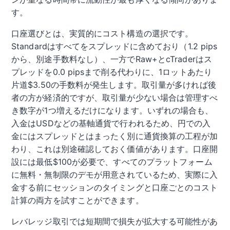
す。
口座選びとは、実質的にコスト構造の選択です。
Standardはすべてをスプレッドに含めており（1.2 pips
から、別途手数料なし）、一方でRaw+とcTraderはス
プレッドを0.0 pipsまで削る代わりに、1ロットあたり
片道$3.50の手数料が発生します。取引量が多ければ後
者の方が経済的ですが、取引量が少ない場合は管理すべ
き数字が1つ増えるだけになります。いずれの場合も、
入金はUSDなどの基軸通貨で行われるため、円での入
金にはスプレッドとはまったく別に通貨換算の工程が加
わり、これは別途確認しておく価値があります。口座開
設には最低$100が必要で、すべてのプラットフォーム
に無料・無制限のデモが用意されているため、実際に入
金する前にセッションのタイミングと口座ごとのコスト
計算の両方を試すことができます。
レバレッジ取引では短期間で損失が拡大する可能性があ