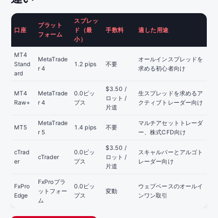
スプレッ
プラット
口座
ド（最
手数料
適した用途
フォーム
小）
MT4
MetaTrade
オールインスプレッドを
Stand
1.2 pips
不要
r 4
求める初心者向け
ard
$3.50 /
MT4
MetaTrade
0.0ピッ
生スプレッドを求めるア
ロット /
Raw+
r 4
プス
クティブトレーダー向け
片道
MetaTrade
マルチアセットトレーダ
MT5
1.4 pips
不要
r 5
ー、株式CFD向け
$3.50 /
cTrad
0.0ピッ
スキャルパーとアルゴト
cTrader
ロット /
er
プス
レーダー向け
片道
FxProプラ
FxPro
0.0ピッ
ウェブベースのオールイ
ットフォー
変動
Edge
プス
ンワン取引
ム