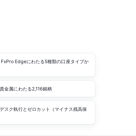
r・FxPro Edgeにわたる5種類の口座タイプか
金属にわたる2,116銘柄
デスク執行とゼロカット（マイナス残高保