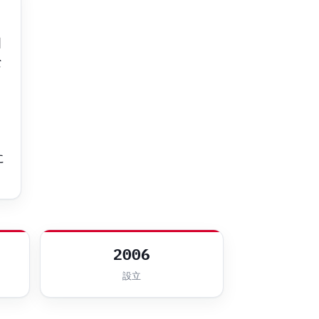
国
な
ウ
に
2006
設立