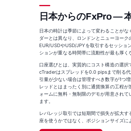
日本からのFxPro —
日本の時計は季節によって変わることがなく
ダーとは異なり、ロンドンとニューヨーク
EUR/USDやUSD/JPYを取引するセ
ションが重なる時間帯に流動性が最も厚く
口座選びとは、実質的にコスト構造の選択です。
cTraderはスプレッドを0.0 pips
引量が少ない場合は管理すべき数字が1つ
レッドとはまったく別に通貨換算の工程が
ォームに無料・無制限のデモが用意されて
ます。
レバレッジ取引では短期間で損失が拡大す
座を使うかではなく、ポジションサイズに