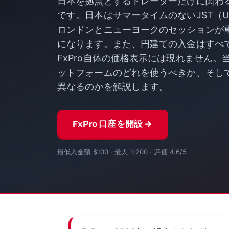
日本を拠点とするトレーダーだけに関わ
です。日本はサマータイムのないJST（U
ロンドンとニューヨークのセッションが
になります。また、円建ての入金はすべ
FxPro自体の価格表示には現れません
ットフォームのどれを使うべきか、そし
異なるのかを解説します。
FxPro 口座を開設 →
最低入金額 $100 · 最大 1:200 · 評価 4.6/5