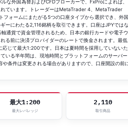
ーバルな外国為替およびCFDブローカーで、FxProによれば、
ます。トレーダーはMetaTrader 4、MetaTrader
の各プラットフォームにまたがる5つの口座タイプから選択でき、外
ーにわたる2,116銘柄を取引できます。口座はJPYでは
要な基軸通貨で資金管理されるため、日本の銀行カードや電子
される前に決済プロバイダーのレートで換金されます。最低
に応じて最大1:200です。日本は夏時間を採用していないた
している半年間は、現地時間とプラットフォームのサーバー
容や条件は変更される場合がありますので、口座開設の前
最大1:200
2,110
最大レバレッジ
取引商品