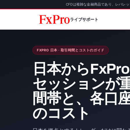
CFDは複雑な金融商品であり、レバレ
ライブサポート
FXPRO 日本 · 取引時間とコストのガイド
日本からFxPr
セッションが
間帯と、各口
のコスト