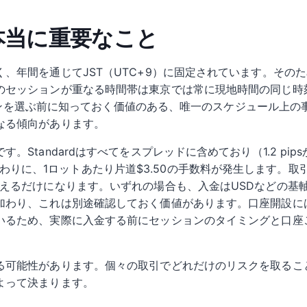
 本当に重要なこと
、年間を通じてJST（UTC+9）に固定されています。その
のセッションが重なる時間帯は東京では常に現地時間の同じ時
ッションを選ぶ前に知っておく価値のある、唯一のスケジュール上
なる傾向があります。
Standardはすべてをスプレッドに含めており（1.2 pip
まで削る代わりに、1ロットあたり片道$3.50の手数料が発生しま
増えるだけになります。いずれの場合も、入金はUSDなどの基
加わり、これは別途確認しておく価値があります。口座開設には
いるため、実際に入金する前にセッションのタイミングと口座
る可能性があります。個々の取引でどれだけのリスクを取るこ
よって決まります。