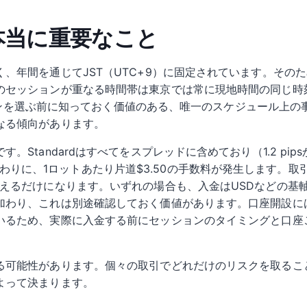
 本当に重要なこと
、年間を通じてJST（UTC+9）に固定されています。その
のセッションが重なる時間帯は東京では常に現地時間の同じ時
ッションを選ぶ前に知っておく価値のある、唯一のスケジュール上
なる傾向があります。
Standardはすべてをスプレッドに含めており（1.2 pip
まで削る代わりに、1ロットあたり片道$3.50の手数料が発生しま
増えるだけになります。いずれの場合も、入金はUSDなどの基
加わり、これは別途確認しておく価値があります。口座開設には
いるため、実際に入金する前にセッションのタイミングと口座
る可能性があります。個々の取引でどれだけのリスクを取るこ
よって決まります。