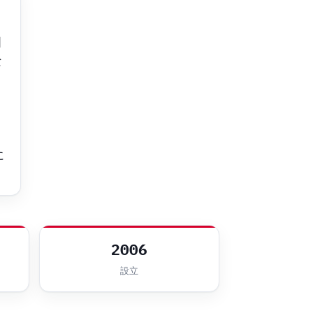
国
な
ウ
に
2006
設立