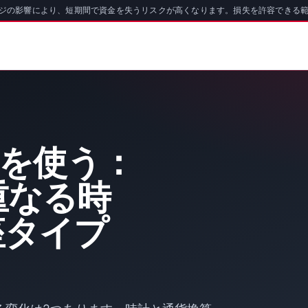
ッジの影響により、短期間で資金を失うリスクが高くなります。損失を許容できる
oを使う：
重なる時
座タイプ