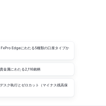
r・FxPro Edgeにわたる5種類の口座タイプか
金属にわたる2,116銘柄
デスク執行とゼロカット（マイナス残高保