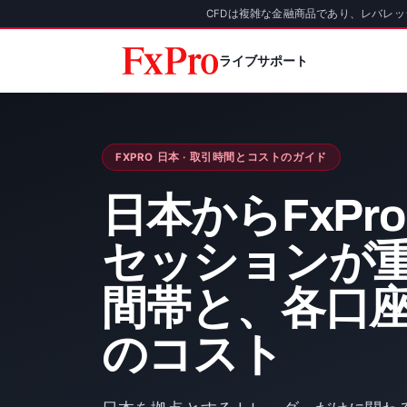
CFDは複雑な金融商品であり、レバレ
ライブサポート
FXPRO 日本 · 取引時間とコストのガイド
日本からFxPr
セッションが
間帯と、各口
のコスト