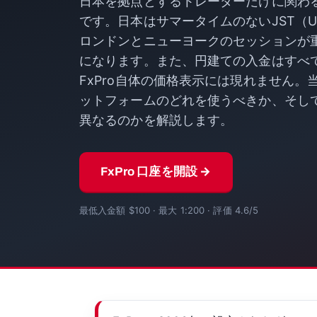
日本を拠点とするトレーダーだけに関わ
です。日本はサマータイムのないJST（U
ロンドンとニューヨークのセッションが
になります。また、円建ての入金はすべ
FxPro自体の価格表示には現れません
ットフォームのどれを使うべきか、そし
異なるのかを解説します。
FxPro 口座を開設 →
最低入金額 $100 · 最大 1:200 · 評価 4.6/5