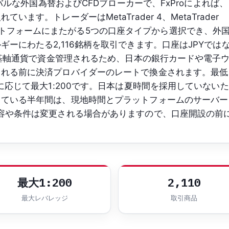
ーバルな外国為替およびCFDブローカーで、FxProによれば、
ます。トレーダーはMetaTrader 4、MetaTrader
の各プラットフォームにまたがる5つの口座タイプから選択でき、外
ーにわたる2,116銘柄を取引できます。口座はJPYでは
要な基軸通貨で資金管理されるため、日本の銀行カードや電子
される前に決済プロバイダーのレートで換金されます。最低
に応じて最大1:200です。日本は夏時間を採用していないた
している半年間は、現地時間とプラットフォームのサーバー
容や条件は変更される場合がありますので、口座開設の前
最大1:200
2,110
最大レバレッジ
取引商品