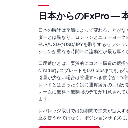
日本からのFxPro —
日本の時計は季節によって変わることがなく
ダーとは異なり、ロンドンとニューヨーク
EUR/USDやUSD/JPYを取引するセ
ションが重なる時間帯に流動性が最も厚く
口座選びとは、実質的にコスト構造の選択です。
cTraderはスプレッドを0.0 pips
引量が少ない場合は管理すべき数字が1つ
レッドとはまったく別に通貨換算の工程が
ォームに無料・無制限のデモが用意されて
ます。
レバレッジ取引では短期間で損失が拡大す
座を使うかではなく、ポジションサイズに