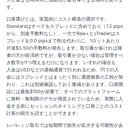
す。
口座選びとは、実質的にコスト構造の選択です。
Standardはすべてをスプレッドに含めており（1.2 pips
から、別途手数料なし）、一方でRaw+とcTraderはス
プレッドを0.0 pipsまで削る代わりに、1ロットあたり
片道$3.50の手数料が発生します。取引量が多ければ後
者の方が経済的ですが、取引量が少ない場合は管理すべ
き数字が1つ増えるだけになります。いずれの場合も、
入金はUSDなどの基軸通貨で行われるため、円での入
金にはスプレッドとはまったく別に通貨換算の工程が加
わり、これは別途確認しておく価値があります。口座開
設には最低$100が必要で、すべてのプラットフォーム
に無料・無制限のデモが用意されているため、実際に入
金する前にセッションのタイミングと口座ごとのコスト
計算の両方を試すことができます。
レバレッジ取引では短期間で損失が拡大する可能性があ