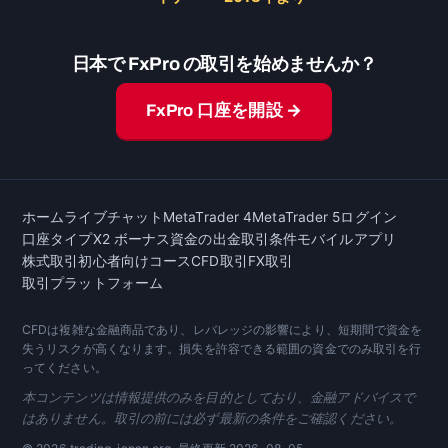
日本で FxPro の取引を始めませんか？
FxPro 口座を開設 →
ホーム
ライブチャット
MetaTrader 4
MetaTrader 5
ログイン
口座タイプ
X2 ボーナス
資金の出金
取引条件
モバイルアプリ
株式取引
初心者向けコース
CFD取引
FX取引
取引プラットフォーム
CFDは複雑な金融商品であり、レバレッジの影響により、短期間で資金を
失うリスクが高くなります。損失を許容できる範囲の資金でのみ取引を行
ってください。
本コンテンツは情報提供のみを目的としており、金融アドバイスで
はありません。取引の前には必ず最新の条件をご確認ください。