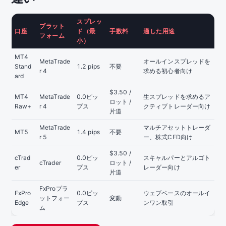
スプレッ
プラット
口座
ド（最
手数料
適した用途
フォーム
小）
MT4
MetaTrade
オールインスプレッドを
Stand
1.2 pips
不要
r 4
求める初心者向け
ard
$3.50 /
MT4
MetaTrade
0.0ピッ
生スプレッドを求めるア
ロット /
Raw+
r 4
プス
クティブトレーダー向け
片道
MetaTrade
マルチアセットトレーダ
MT5
1.4 pips
不要
r 5
ー、株式CFD向け
$3.50 /
cTrad
0.0ピッ
スキャルパーとアルゴト
cTrader
ロット /
er
プス
レーダー向け
片道
FxProプラ
FxPro
0.0ピッ
ウェブベースのオールイ
ットフォー
変動
Edge
プス
ンワン取引
ム