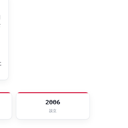
国
な
ウ
に
2006
設立