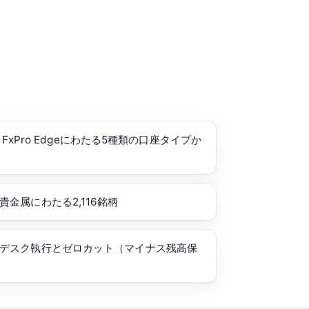
r・FxPro Edgeにわたる5種類の口座タイプか
金属にわたる2,116銘柄
デスク執行とゼロカット（マイナス残高保