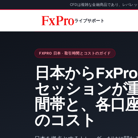
CFDは複雑な金融商品であり、レバレ
ライブサポート
FXPRO 日本 · 取引時間とコストのガイド
日本からFxPr
セッションが
間帯と、各口
のコスト