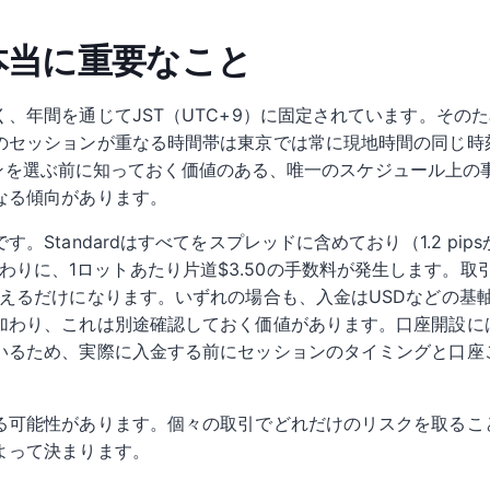
 本当に重要なこと
、年間を通じてJST（UTC+9）に固定されています。その
のセッションが重なる時間帯は東京では常に現地時間の同じ時
ッションを選ぶ前に知っておく価値のある、唯一のスケジュール上
なる傾向があります。
Standardはすべてをスプレッドに含めており（1.2 pip
まで削る代わりに、1ロットあたり片道$3.50の手数料が発生しま
増えるだけになります。いずれの場合も、入金はUSDなどの基
加わり、これは別途確認しておく価値があります。口座開設には
いるため、実際に入金する前にセッションのタイミングと口座
る可能性があります。個々の取引でどれだけのリスクを取るこ
よって決まります。