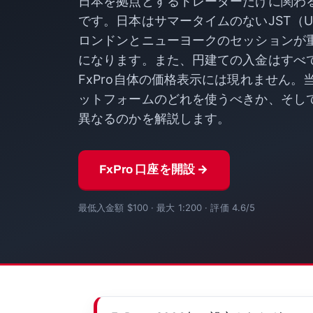
日本を拠点とするトレーダーだけに関わ
です。日本はサマータイムのないJST（U
ロンドンとニューヨークのセッションが
になります。また、円建ての入金はすべ
FxPro自体の価格表示には現れません
ットフォームのどれを使うべきか、そし
異なるのかを解説します。
FxPro 口座を開設 →
最低入金額 $100 · 最大 1:200 · 評価 4.6/5