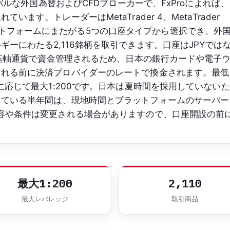
ーバルな外国為替およびCFDブローカーで、FxProによれば、
ます。トレーダーはMetaTrader 4、MetaTrader
の各プラットフォームにまたがる5つの口座タイプから選択でき、外
ーにわたる2,116銘柄を取引できます。口座はJPYでは
要な基軸通貨で資金管理されるため、日本の銀行カードや電子
される前に決済プロバイダーのレートで換金されます。最低
に応じて最大1:200です。日本は夏時間を採用していないた
している半年間は、現地時間とプラットフォームのサーバー
容や条件は変更される場合がありますので、口座開設の前
最大1:200
2,110
最大レバレッジ
取引商品