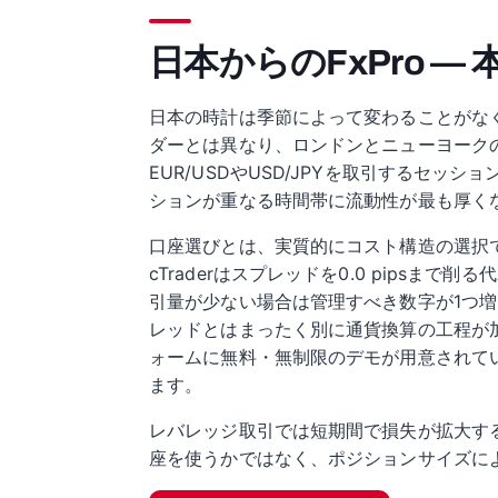
日本からのFxPro —
日本の時計は季節によって変わることがなく
ダーとは異なり、ロンドンとニューヨーク
EUR/USDやUSD/JPYを取引するセ
ションが重なる時間帯に流動性が最も厚く
口座選びとは、実質的にコスト構造の選択です。
cTraderはスプレッドを0.0 pips
引量が少ない場合は管理すべき数字が1つ
レッドとはまったく別に通貨換算の工程が
ォームに無料・無制限のデモが用意されて
ます。
レバレッジ取引では短期間で損失が拡大す
座を使うかではなく、ポジションサイズに