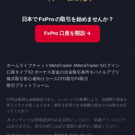
日本で FxPro の取引を始めませんか？
FxPro 口座を開設 →
ホーム
ライブチャット
MetaTrader 4
MetaTrader 5
ログイン
口座タイプ
X2 ボーナス
資金の出金
取引条件
モバイルアプリ
株式取引
初心者向けコース
CFD取引
FX取引
取引プラットフォーム
CFDは複雑な金融商品であり、レバレッジの影響により、短期間で資金を
失うリスクが高くなります。損失を許容できる範囲の資金でのみ取引を行
ってください。
本コンテンツは情報提供のみを目的としており、金融アドバイスで
はありません。取引の前には必ず最新の条件をご確認ください。