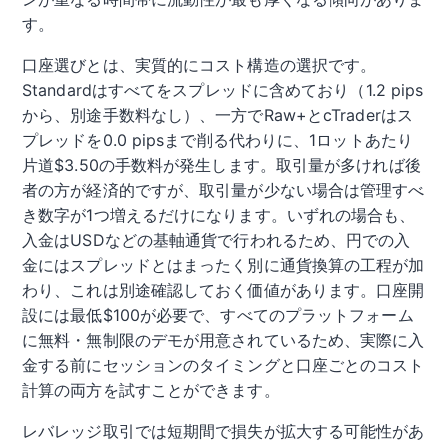
す。
口座選びとは、実質的にコスト構造の選択です。
Standardはすべてをスプレッドに含めており（1.2 pips
から、別途手数料なし）、一方でRaw+とcTraderはス
プレッドを0.0 pipsまで削る代わりに、1ロットあたり
片道$3.50の手数料が発生します。取引量が多ければ後
者の方が経済的ですが、取引量が少ない場合は管理すべ
き数字が1つ増えるだけになります。いずれの場合も、
入金はUSDなどの基軸通貨で行われるため、円での入
金にはスプレッドとはまったく別に通貨換算の工程が加
わり、これは別途確認しておく価値があります。口座開
設には最低$100が必要で、すべてのプラットフォーム
に無料・無制限のデモが用意されているため、実際に入
金する前にセッションのタイミングと口座ごとのコスト
計算の両方を試すことができます。
レバレッジ取引では短期間で損失が拡大する可能性があ