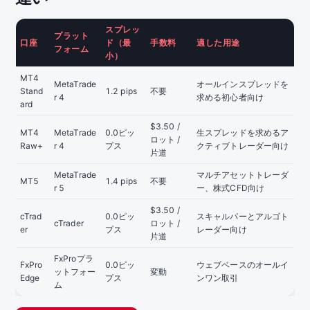
スプレッ
プラット
口座
ド（最
手数料
適した用途
フォーム
小）
MT4
MetaTrade
オールインスプレッドを
Stand
1.2 pips
不要
r 4
求める初心者向け
ard
$3.50 /
MT4
MetaTrade
0.0ピッ
生スプレッドを求めるア
ロット /
Raw+
r 4
プス
クティブトレーダー向け
片道
MetaTrade
マルチアセットトレーダ
MT5
1.4 pips
不要
r 5
ー、株式CFD向け
$3.50 /
cTrad
0.0ピッ
スキャルパーとアルゴト
cTrader
ロット /
er
プス
レーダー向け
片道
FxProプラ
FxPro
0.0ピッ
ウェブベースのオールイ
ットフォー
変動
Edge
プス
ンワン取引
ム