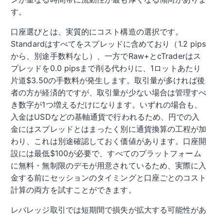
す。
口座選びとは、実質的にコスト構造の選択です。
Standardはすべてをスプレッドに含めており（1.2 pips
から、別途手数料なし）、一方でRaw+とcTraderはス
プレッドを0.0 pipsまで削る代わりに、1ロットあたり
片道$3.50の手数料が発生します。取引量が多ければ後
者の方が経済的ですが、取引量が少ない場合は管理すべ
き数字が1つ増えるだけになります。いずれの場合も、
入金はUSDなどの基軸通貨で行われるため、円での入
金にはスプレッドとはまったく別に通貨換算の工程が加
わり、これは別途確認しておく価値があります。口座開
設には最低$100が必要で、すべてのプラットフォーム
に無料・無制限のデモが用意されているため、実際に入
金する前にセッションのタイミングと口座ごとのコスト
計算の両方を試すことができます。
レバレッジ取引では短期間で損失が拡大する可能性があ