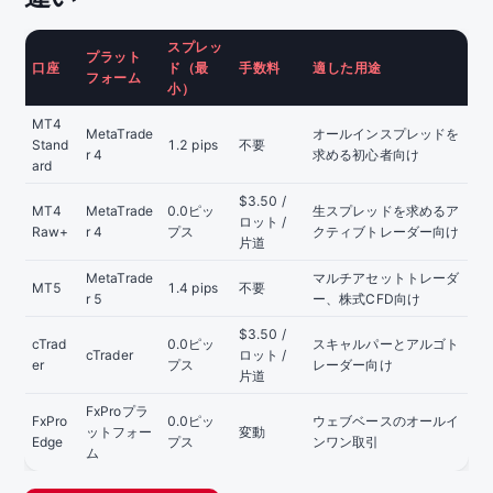
スプレッ
プラット
口座
ド（最
手数料
適した用途
フォーム
小）
MT4
MetaTrade
オールインスプレッドを
Stand
1.2 pips
不要
r 4
求める初心者向け
ard
$3.50 /
MT4
MetaTrade
0.0ピッ
生スプレッドを求めるア
ロット /
Raw+
r 4
プス
クティブトレーダー向け
片道
MetaTrade
マルチアセットトレーダ
MT5
1.4 pips
不要
r 5
ー、株式CFD向け
$3.50 /
cTrad
0.0ピッ
スキャルパーとアルゴト
cTrader
ロット /
er
プス
レーダー向け
片道
FxProプラ
FxPro
0.0ピッ
ウェブベースのオールイ
ットフォー
変動
Edge
プス
ンワン取引
ム