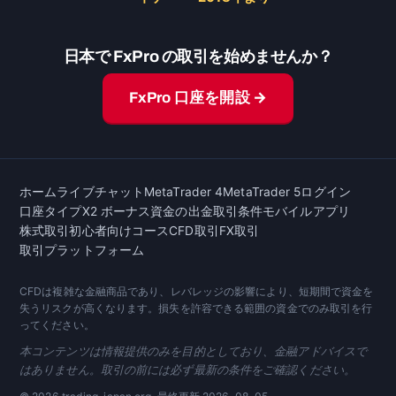
日本で FxPro の取引を始めませんか？
FxPro 口座を開設 →
ホーム
ライブチャット
MetaTrader 4
MetaTrader 5
ログイン
口座タイプ
X2 ボーナス
資金の出金
取引条件
モバイルアプリ
株式取引
初心者向けコース
CFD取引
FX取引
取引プラットフォーム
CFDは複雑な金融商品であり、レバレッジの影響により、短期間で資金を
失うリスクが高くなります。損失を許容できる範囲の資金でのみ取引を行
ってください。
本コンテンツは情報提供のみを目的としており、金融アドバイスで
はありません。取引の前には必ず最新の条件をご確認ください。