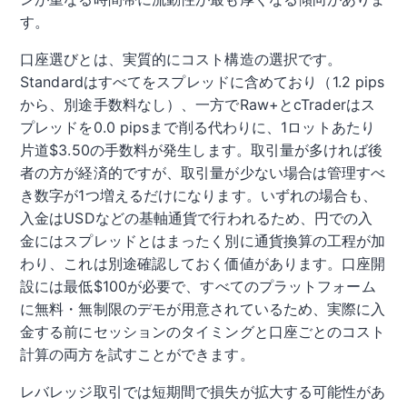
す。
口座選びとは、実質的にコスト構造の選択です。
Standardはすべてをスプレッドに含めており（1.2 pips
から、別途手数料なし）、一方でRaw+とcTraderはス
プレッドを0.0 pipsまで削る代わりに、1ロットあたり
片道$3.50の手数料が発生します。取引量が多ければ後
者の方が経済的ですが、取引量が少ない場合は管理すべ
き数字が1つ増えるだけになります。いずれの場合も、
入金はUSDなどの基軸通貨で行われるため、円での入
金にはスプレッドとはまったく別に通貨換算の工程が加
わり、これは別途確認しておく価値があります。口座開
設には最低$100が必要で、すべてのプラットフォーム
に無料・無制限のデモが用意されているため、実際に入
金する前にセッションのタイミングと口座ごとのコスト
計算の両方を試すことができます。
レバレッジ取引では短期間で損失が拡大する可能性があ