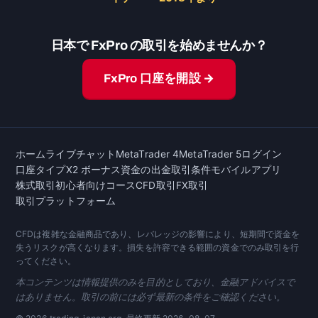
日本で FxPro の取引を始めませんか？
FxPro 口座を開設 →
ホーム
ライブチャット
MetaTrader 4
MetaTrader 5
ログイン
口座タイプ
X2 ボーナス
資金の出金
取引条件
モバイルアプリ
株式取引
初心者向けコース
CFD取引
FX取引
取引プラットフォーム
CFDは複雑な金融商品であり、レバレッジの影響により、短期間で資金を
失うリスクが高くなります。損失を許容できる範囲の資金でのみ取引を行
ってください。
本コンテンツは情報提供のみを目的としており、金融アドバイスで
はありません。取引の前には必ず最新の条件をご確認ください。