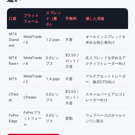
スプレッ
プラット
口座
ド（最
手数料
適した用途
フォーム
小）
MT4
MetaTrade
オールインスプレッドを
Stand
1.2 pips
不要
r 4
求める初心者向け
ard
$3.50 /
MT4
MetaTrade
0.0ピッ
生スプレッドを求めるア
ロット /
Raw+
r 4
プス
クティブトレーダー向け
片道
MetaTrade
マルチアセットトレーダ
MT5
1.4 pips
不要
r 5
ー、株式CFD向け
$3.50 /
cTrad
0.0ピッ
スキャルパーとアルゴト
cTrader
ロット /
er
プス
レーダー向け
片道
FxProプラ
FxPro
0.0ピッ
ウェブベースのオールイ
ットフォー
変動
Edge
プス
ンワン取引
ム