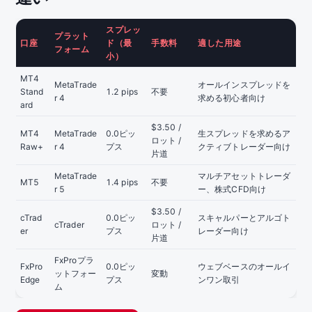
スプレッ
プラット
口座
ド（最
手数料
適した用途
フォーム
小）
MT4
MetaTrade
オールインスプレッドを
Stand
1.2 pips
不要
r 4
求める初心者向け
ard
$3.50 /
MT4
MetaTrade
0.0ピッ
生スプレッドを求めるア
ロット /
Raw+
r 4
プス
クティブトレーダー向け
片道
MetaTrade
マルチアセットトレーダ
MT5
1.4 pips
不要
r 5
ー、株式CFD向け
$3.50 /
cTrad
0.0ピッ
スキャルパーとアルゴト
cTrader
ロット /
er
プス
レーダー向け
片道
FxProプラ
FxPro
0.0ピッ
ウェブベースのオールイ
ットフォー
変動
Edge
プス
ンワン取引
ム