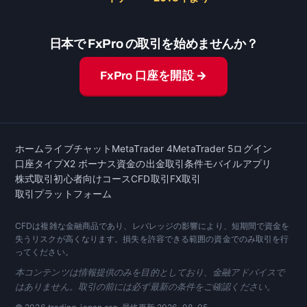
日本で FxPro の取引を始めませんか？
FxPro 口座を開設 →
ホーム
ライブチャット
MetaTrader 4
MetaTrader 5
ログイン
口座タイプ
X2 ボーナス
資金の出金
取引条件
モバイルアプリ
株式取引
初心者向けコース
CFD取引
FX取引
取引プラットフォーム
CFDは複雑な金融商品であり、レバレッジの影響により、短期間で資金を
失うリスクが高くなります。損失を許容できる範囲の資金でのみ取引を行
ってください。
本コンテンツは情報提供のみを目的としており、金融アドバイスで
はありません。取引の前には必ず最新の条件をご確認ください。