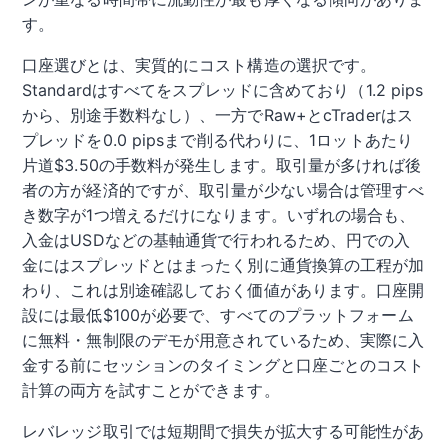
す。
口座選びとは、実質的にコスト構造の選択です。
Standardはすべてをスプレッドに含めており（1.2 pips
から、別途手数料なし）、一方でRaw+とcTraderはス
プレッドを0.0 pipsまで削る代わりに、1ロットあたり
片道$3.50の手数料が発生します。取引量が多ければ後
者の方が経済的ですが、取引量が少ない場合は管理すべ
き数字が1つ増えるだけになります。いずれの場合も、
入金はUSDなどの基軸通貨で行われるため、円での入
金にはスプレッドとはまったく別に通貨換算の工程が加
わり、これは別途確認しておく価値があります。口座開
設には最低$100が必要で、すべてのプラットフォーム
に無料・無制限のデモが用意されているため、実際に入
金する前にセッションのタイミングと口座ごとのコスト
計算の両方を試すことができます。
レバレッジ取引では短期間で損失が拡大する可能性があ