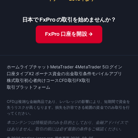
日本で FxPro の取引を始めませんか？
FxPro 口座を開設 →
ホーム
ライブチャット
MetaTrader 4
MetaTrader 5
ログイン
口座タイプ
X2 ボーナス
資金の出金
取引条件
モバイルアプリ
株式取引
初心者向けコース
CFD取引
FX取引
取引プラットフォーム
CFDは複雑な金融商品であり、レバレッジの影響により、短期間で資金を
失うリスクが高くなります。損失を許容できる範囲の資金でのみ取引を行
ってください。
本コンテンツは情報提供のみを目的としており、金融アドバイスで
はありません。取引の前には必ず最新の条件をご確認ください。