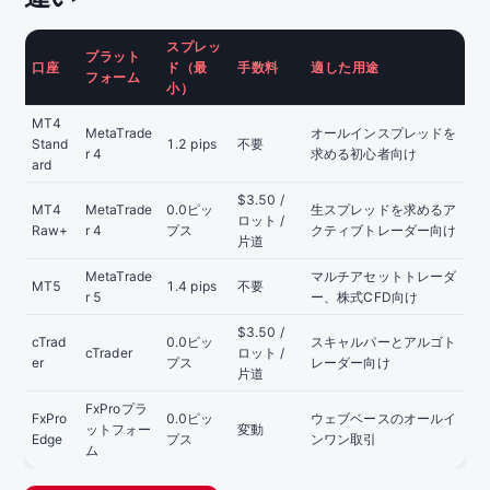
スプレッ
プラット
口座
ド（最
手数料
適した用途
フォーム
小）
MT4
MetaTrade
オールインスプレッドを
Stand
1.2 pips
不要
r 4
求める初心者向け
ard
$3.50 /
MT4
MetaTrade
0.0ピッ
生スプレッドを求めるア
ロット /
Raw+
r 4
プス
クティブトレーダー向け
片道
MetaTrade
マルチアセットトレーダ
MT5
1.4 pips
不要
r 5
ー、株式CFD向け
$3.50 /
cTrad
0.0ピッ
スキャルパーとアルゴト
cTrader
ロット /
er
プス
レーダー向け
片道
FxProプラ
FxPro
0.0ピッ
ウェブベースのオールイ
ットフォー
変動
Edge
プス
ンワン取引
ム