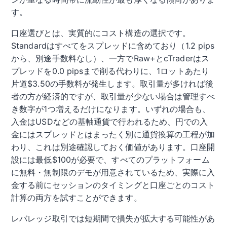
す。
口座選びとは、実質的にコスト構造の選択です。
Standardはすべてをスプレッドに含めており（1.2 pips
から、別途手数料なし）、一方でRaw+とcTraderはス
プレッドを0.0 pipsまで削る代わりに、1ロットあたり
片道$3.50の手数料が発生します。取引量が多ければ後
者の方が経済的ですが、取引量が少ない場合は管理すべ
き数字が1つ増えるだけになります。いずれの場合も、
入金はUSDなどの基軸通貨で行われるため、円での入
金にはスプレッドとはまったく別に通貨換算の工程が加
わり、これは別途確認しておく価値があります。口座開
設には最低$100が必要で、すべてのプラットフォーム
に無料・無制限のデモが用意されているため、実際に入
金する前にセッションのタイミングと口座ごとのコスト
計算の両方を試すことができます。
レバレッジ取引では短期間で損失が拡大する可能性があ