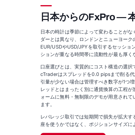
日本からのFxPro —
日本の時計は季節によって変わることがなく
ダーとは異なり、ロンドンとニューヨーク
EUR/USDやUSD/JPYを取引するセ
ションが重なる時間帯に流動性が最も厚く
口座選びとは、実質的にコスト構造の選択です。
cTraderはスプレッドを0.0 pips
引量が少ない場合は管理すべき数字が1つ
レッドとはまったく別に通貨換算の工程が
ォームに無料・無制限のデモが用意されて
ます。
レバレッジ取引では短期間で損失が拡大す
座を使うかではなく、ポジションサイズに