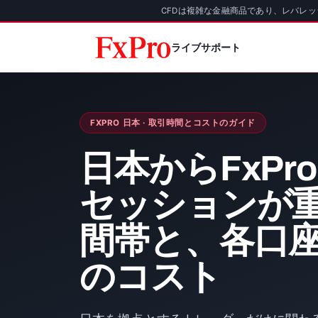
CFDは複雑な金融商品であり、レバレ
ライブサポート
FXPRO 日本 · 取引時間とコストのガイド
日本からFxPr
セッションが
間帯と、各口
のコスト