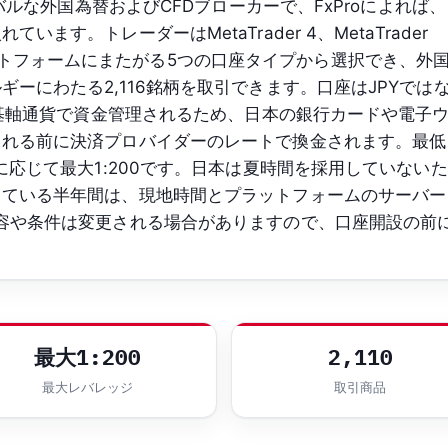
ーバルな外国為替およびCFDブローカーで、FxProによれば、
ます。トレーダーはMetaTrader 4、MetaTrader
の各プラットフォームにまたがる5つの口座タイプから選択でき、外
ーにわたる2,116銘柄を取引できます。口座はJPYでは
要な基軸通貨で資金管理されるため、日本の銀行カードや電子
される前に決済プロバイダーのレートで換金されます。最低
に応じて最大1:200です。日本は夏時間を採用していないた
している半年間は、現地時間とプラットフォームのサーバー
容や条件は変更される場合がありますので、口座開設の前
最大1:200
2,110
最大レバレッジ
取引商品