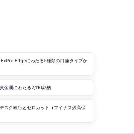
r・FxPro Edgeにわたる5種類の口座タイプか
金属にわたる2,116銘柄
デスク執行とゼロカット（マイナス残高保