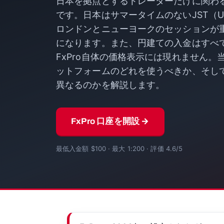
日本を拠点とするトレーダーだけに関わ
です。日本はサマータイムのないJST（U
ロンドンとニューヨークのセッションが
になります。また、円建ての入金はすべ
FxPro自体の価格表示には現れません
ットフォームのどれを使うべきか、そし
異なるのかを解説します。
FxPro 口座を開設 →
最低入金額 $100 · 最大 1:200 · 評価 4.6/5