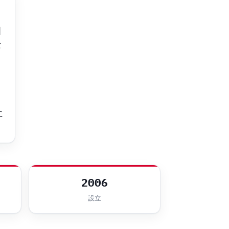
国
な
ウ
に
2006
設立