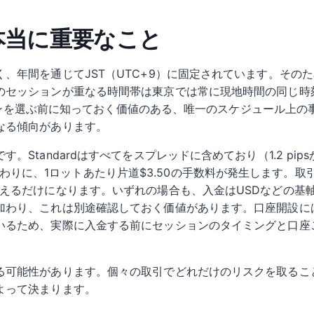
 本当に重要なこと
、年間を通じてJST（UTC+9）に固定されています。その
のセッションが重なる時間帯は東京では常に現地時間の同じ時
ッションを選ぶ前に知っておく価値のある、唯一のスケジュール上
なる傾向があります。
Standardはすべてをスプレッドに含めており（1.2 pip
まで削る代わりに、1ロットあたり片道$3.50の手数料が発生しま
増えるだけになります。いずれの場合も、入金はUSDなどの基
加わり、これは別途確認しておく価値があります。口座開設には
いるため、実際に入金する前にセッションのタイミングと口座
る可能性があります。個々の取引でどれだけのリスクを取るこ
よって決まります。